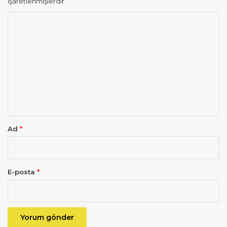
işaretlenmişlerdir
Y
o
r
u
m
*
Ad
*
E-posta
*