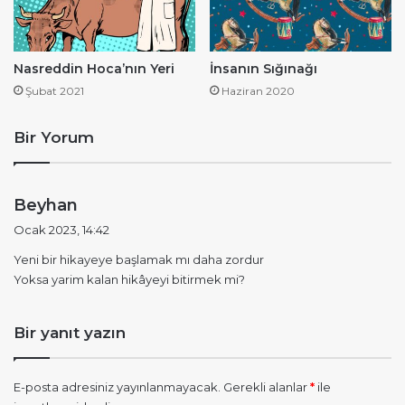
Nasreddin Hoca’nın Yeri
İnsanın Sığınağı
Şubat 2021
Haziran 2020
Bir Yorum
d
Beyhan
e
Ocak 2023, 14:42
d
Yeni bir hikayeye başlamak mı daha zordur
i
Yoksa yarim kalan hikâyeyi bitirmek mi?
k
i
:
Bir yanıt yazın
E-posta adresiniz yayınlanmayacak.
Gerekli alanlar
*
ile