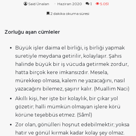
Said Ünalan
Haziran 2020
5.051
1
2 dakika okuma süresi
Zorluğu aşan cümleler
Büyük işler daima el birliği, iş birliği yapmak
suretiyle meydana getirilir, kolaylaşır. Şahıs
halinde büyük bir iş vücuda getirmek zordur,
hatta birçok kere imkansızdır. Mesela,
mürekkep olmasa, kalem ne yazacağını, nasıl
yazacağını bilemez, şaşırır kalır. (Muallim Naci)
Akıllı kişi, her işte bir kolaylık, bir çıkar yol
gözetir; halli mümkün olmayan işlere körü
körüne teşebbüs etmez. (Sâmî)
Zor olan, gönülleri hoşnut edebilmektir; yoksa
hatır ve gönül kırmak kadar kolay şey olmaz.