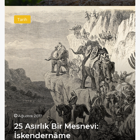
25
Asırlık
Tarih
Bir
Mesnevi:
İskendernâme
Ağustos 2017
25 Asırlık Bir Mesnevi:
İskendernâme