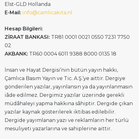
Elst-GLD Hollanda
E-Mail:
info@camlicakita.nl
Hesap Bilgileri:
ZİRAAT BANKASI:
TR81 0001 0021 0550 7231 7750
02
AKBANK:
TR60 0004 6011 9388 8000 0135 18
İnsan ve Hayat Dergisi’nin bütün yayın hakkı,
Çamlıca Basım Yayın ve Tic. A.Ş.’ye aittir. Dergiye
gönderilen yazılar, yayınlansın ya da yayınlanmasın
iâde edilmez. Dergimiz yazılar üzerinde gerekli
müdâhaleyi yapma hakkına sâhiptir. Dergide çıkan
yazılar kaynak gösterilerek iktibas edilebilir.
Dergide yayımlanan yazı ve reklamların her türlü
mesuliyeti yazarlarına ve sahiplerine aittir.