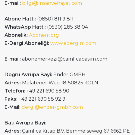
E-mail:
bilgi@insanvehayat.com
Abone Hattı:
(0850) 811 9 811
WhatsApp Hattı:
(0530) 285 38 04
Abonelik:
Abonem.org
E-Dergi Aboneliği:
www.edergim.com
E-mail:
abonemerkezi@camlicabasim.com
Doğru Avrupa Bayi:
Ender GMBH
Adres:
Melatener Weg 18-50825 KÖLN
Telefon:
+49 221 690 58 90
Faks:
+49 221 690 58 92 9
E-Mail:
dergi@ender-gmbh.com
Batı Avrupa Bayi:
Adres:
Çamlıca Kitap B.V. Bemmelseweg 67 6662 PE