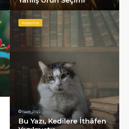
Yanlış Ürün Seçimi
Bu
Yazı,
Araştırma
Kedilere
İthâfen
Yazılmıştır
Ekim 2022
Bu Yazı, Kedilere İthâfen