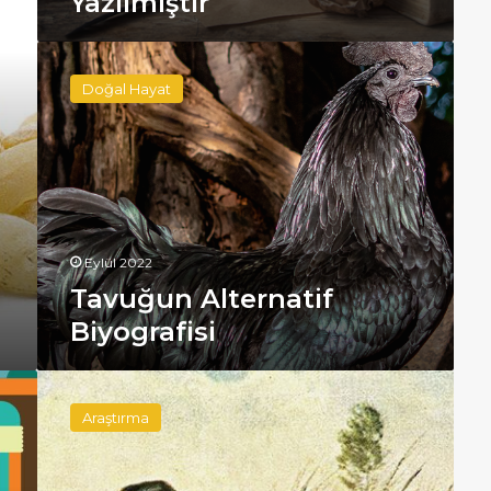
Yazılmıştır
Tavuğun
Alternatif
Doğal Hayat
Biyografisi
Eylül 2022
Tavuğun Alternatif
Biyografisi
Bir
Kelimeden
Araştırma
Köpeğe