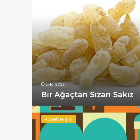
Eylül 2022
Bir Ağaçtan Sızan Sakız
Hayat
Boyu
Kişisel Gelişim
Öğrenci
Kalmak