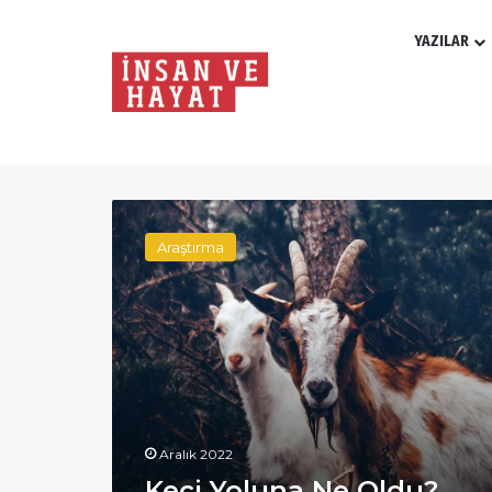
YAZILAR
Yıl:
2022
Keçi
Yoluna
Araştırma
Ne
Oldu?
Aralık 2022
Keçi Yoluna Ne Oldu?