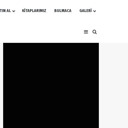
TIN AL
KİTAPLARIMIZ
BULMACA
GALERİ
Kenar Bölmesi
Arama yap ...