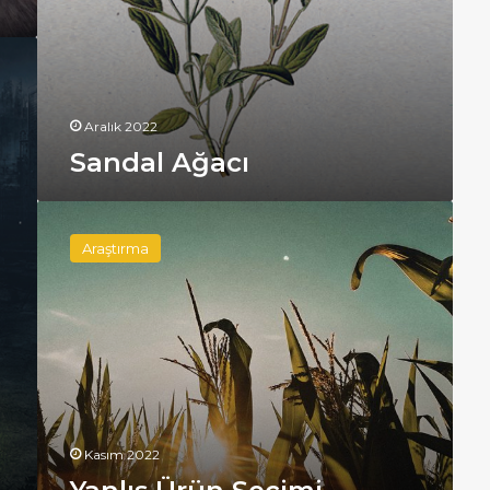
Aralık 2022
Sandal Ağacı
Yanlış
Ürün
Araştırma
Seçimi
Kasım 2022