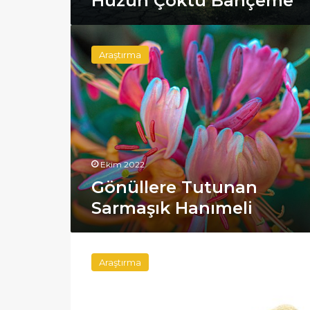
Hüzün Çöktü Bahçeme
Gönüllere
Tutunan
Araştırma
Sarmaşık
Hanımeli
Ekim 2022
Gönüllere Tutunan
Sarmaşık Hanımeli
Bir
Ağaçtan
Araştırma
Sızan
Sakız