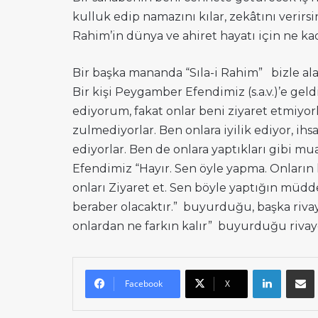
kulluk edip namazını kılar, zekâtını verirsin
Rahim’in dünya ve ahiret hayatı için ne ka
Bir başka mananda “Sıla-i Rahim” bizle ala
Bir kişi Peygamber Efendimiz (s.a.v.)’e gel
ediyorum, fakat onlar beni ziyaret etmiyor
zulmediyorlar. Ben onlara iyilik ediyor, 
ediyorlar. Ben de onlara yaptıkları gibi 
Efendimiz “Hayır. Sen öyle yapma. Onların he
onları Ziyaret et. Sen böyle yaptığın müdd
beraber olacaktır.” buyurduğu, başka rivay
onlardan ne farkın kalır” buyurduğu riva
LinkedI
E-
Facebook
X