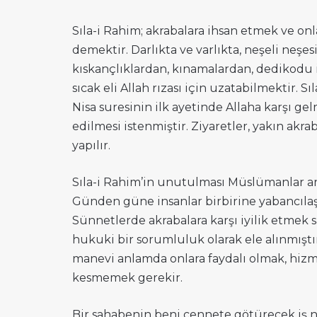
Sıla-i Rahim; akrabalara ihsan etmek ve onl
demektir. Darlıkta ve varlıkta, neşeli neş
kıskançlıklardan, kınamalardan, dedikodu i
sıcak eli Allah rızası için uzatabilmektir. 
Nisa suresinin ilk ayetinde Allaha karşı 
edilmesi istenmiştir. Ziyaretler, yakın akr
yapılır.
Sıla-i Rahim’in unutulması Müslümanlar arası
Günden güne insanlar birbirine yabancılaşı
Sünnetlerde akrabalara karşı iyilik etmek 
hukuki bir sorumluluk olarak ele alınmıştı
manevi anlamda onlara faydalı olmak, hizmet
kesmemek gerekir.
Bir sahabenin beni cennete götürecek iş 