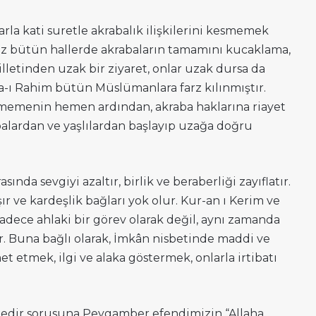
arla kati suretle akrabalık ilişkilerini kesmemek
esiz bütün hallerde akrabaların tamamını kucaklama,
lletinden uzak bir ziyaret, onlar uzak dursa da
Sıla-ı Rahim bütün Müslümanlara farz kılınmıştır.
gelmemenin hemen ardından, akraba haklarına riayet
abalardan ve yaşlılardan başlayıp uzağa doğru
nda sevgiyi azaltır, birlik ve beraberliği zayıflatır.
r ve kardeşlik bağları yok olur. Kur-an ı Kerim ve
sadece ahlaki bir görev olarak değil, aynı zamanda
r. Buna bağlı olarak, İmkân nisbetinde maddi ve
 etmek, ilgi ve alaka göstermek, onlarla irtibatı
nedir sorusuna Peygamber efendimizin “Allaha