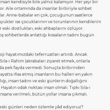
insan kendisiyle bile yalnız kalamıyor. Her şeyi bir
r. Aile ortamında da insanlar birbiriyle sohbet
rlar. Anne-babalar en çok, çocuğunun saatlerce
yükler ise çocuklarının ve torunlarının kendilerini
 eski dostlukları, eski ahbaplarını özlüyor.
oş sohbetlerde anlattığı kıssaların tadını bugün
oji hayatımızdaki teferruatları artırdı. Ancak
ıla-i Rahim (akrabaları ziyaret etmek, onlarla
a pek fayda vermedi. Sonuçta birbirinden
ayatta iflas etmiş insanların bu halleri en yakın
lığı, insan tadını ve eski günlerin doğallığını
Hayatın odak noktası insan olmalı. Tıpkı Sıla-i
sana verilmeli, bütün yollar insana çıkmalı.
eski günleri neden özlemle yâd ediyoruz?