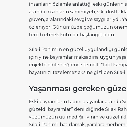
İnsanların özlemle anlattığı eski günlerin s
aslında insanların samimiyeti, sıkı dostlukla
güven, aralarındaki sevgi ve saygılarıydı. Ya
özleniyor. Günümüzde çoğumuzun önemseme
tercih etmek kötü bir başlangıç oldu.
Sıla-i Rahim’in en güzel uygulandığı günle
için yine bayramlar maksadına uygun yaşanm
enjekte edilen eğlence temelli “tatil kampa
hayatınızı tazelemez aksine gizliden Sıla-
Yaşanması gereken güzell
Eski bayramların tadını arayanlar aslında Sı
güzeldi bayramlar” denildiğinde Sıla-i Rah
yüzümüzün gülmediği, iyinin ve güzellik
Sıla-i Rahim’i hatırlamak, yaralara merhem 