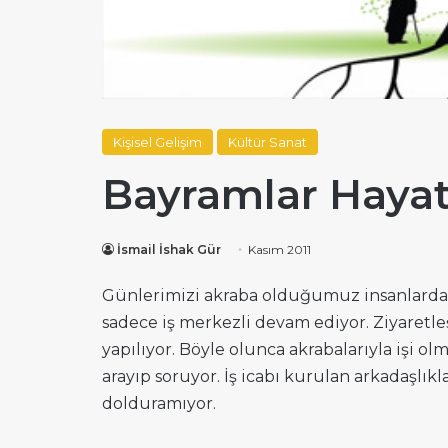
Kişisel Gelişim
Kültür Sanat
Bayramlar Hayat
İsmail İshak Gür
Kasım 2011
Günlerimizi akraba olduğumuz insanlardan 
sadece iş merkezli devam ediyor. Ziyaretle
yapılıyor. Böyle olunca akrabalarıyla işi o
arayıp soruyor. İş icabı kurulan arkadaşlıklar
dolduramıyor.