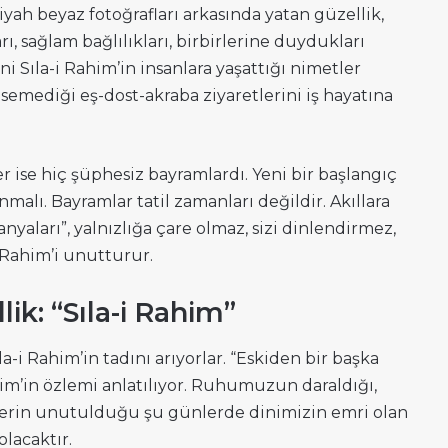
iyah beyaz fotoğrafları arkasında yatan güzellik,
rı, sağlam bağlılıkları, birbirlerine duydukları
ni Sıla-i Rahim’in insanlara yaşattığı nimetler
diği eş-dost-akraba ziyaretlerini iş hayatına
r ise hiç şüphesiz bayramlardı. Yeni bir başlangıç
alı. Bayramlar tatil zamanları değildir. Akıllara
nyaları”, yalnızlığa çare olmaz, sizi dinlendirmez,
i Rahim’i unutturur.
ik: “Sıla-i Rahim”
la-i Rahim’in tadını arıyorlar. “Eskiden bir başka
im’in özlemi anlatılıyor. Ruhumuzun daraldığı,
lerin unutulduğu şu günlerde dinimizin emri olan
olacaktır.