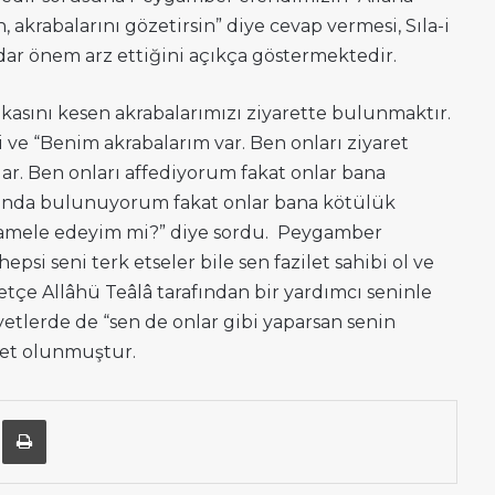
, akrabalarını gözetirsin” diye cevap vermesi, Sıla-i
dar önem arz ettiğini açıkça göstermektedir.
kasını kesen akrabalarımızı ziyarette bulunmaktır.
di ve “Benim akrabalarım var. Ben onları ziyaret
lar. Ben onları affediyorum fakat onlar bana
ihsanda bulunuyorum fakat onlar bana kötülük
muamele edeyim mi?” diye sordu. Peygamber
psi seni terk etseler bile sen fazilet sahibi ol ve
etçe Allâhü Teâlâ tarafından bir yardımcı seninle
etlerde de “sen de onlar gibi yaparsan senin
yet olunmuştur.
n
Posta ile paylaş
Yazdır