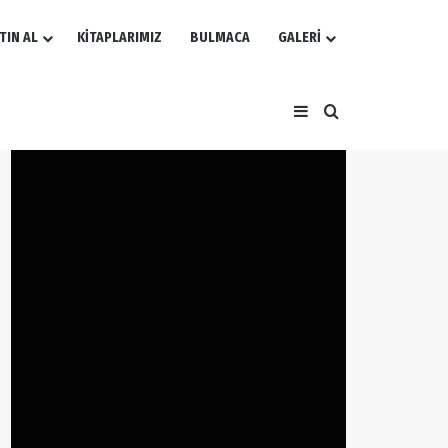
TIN AL
KİTAPLARIMIZ
BULMACA
GALERİ
Kenar Bölmesi
Arama yap ...