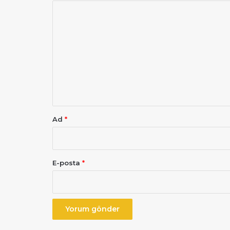
Y
o
r
u
m
*
Ad
*
E-posta
*