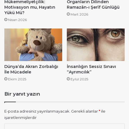
Mükemmeliyetçilik:
Organların Dilinden
Motivasyon mu, Hayatın
Ramazân-ı Şerîf Günlüğü
Yükü Mü?
Mart 2026
Nisan 2026
Dünya’da Akran Zorbalığı
İnsanlığın Sessiz Sınavı
İle Mücadele
“Ayrımcılık”
Ekim 2025
Eylül 2025
Bir yanıt yazın
E-posta adresiniz yayınlanmayacak.
Gerekli alanlar
*
ile
işaretlenmişlerdir
Y