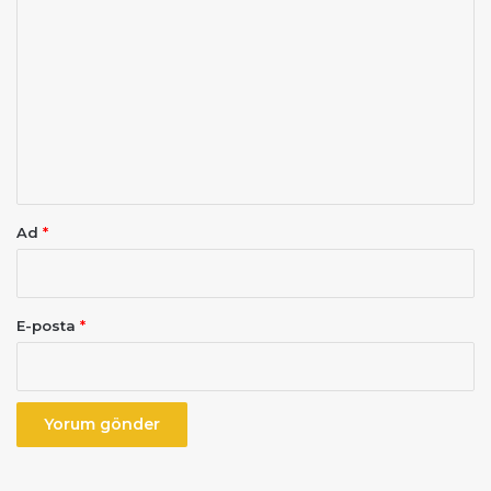
o
r
u
m
*
Ad
*
E-posta
*