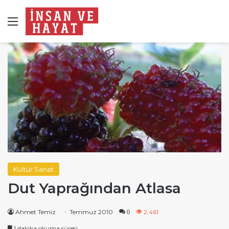
Menü
Kültür Sanat
Dut Yaprağından Atlasa
Ahmet Temiz
Temmuz 2010
2.461
0
1 dakika okuma süresi