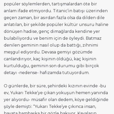
popüler söylemlerden, tartışmalardan öte bir
anlam ifade etmiyordu. Titanic’in batışı üzerinden
geçen zaman, bir asırdan fazla olsa da dilden dile
anlatılan, bir şekilde popüler kültür unsuru haline
dönüşen hadise, genç dimağlarda kendine yer
bulabiliyordu ve benim için de öyleydi. Batmaz
denilen geminin nasıl olup da battığı, zihnimi
meşgul ediyordu. Devasa gemiyi gözümde
canlandırıyor, kaç kişinin öldüğü, kaç kişinin
kurtulduğu, geminin son durumu gibi birçok
detayı -nedense- hafızamda tutuyordum.
O günlerde, bir süre, şehirdeki kızının evinde -bu
ev, Yukarı Tekke’ye çıkan yokuşun hemen yanında
yer alıyordu- müsafir olan dedem, köye geldiğinde
şöyle demişti: “Yukarı Tekke’ye çıkınca insan,
hayata bambaşka bir gözle bakıyor. Kayaların