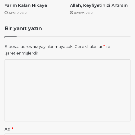
Yarım Kalan Hikaye
Allah, Keyfiyetinizi Artırsın
Aralık 2025
Kasım 2025
Bir yanıt yazın
E-posta adresiniz yayınlanmayacak.
Gerekli alanlar
*
ile
işaretlenmişlerdir
Y
o
r
u
m
*
Ad
*