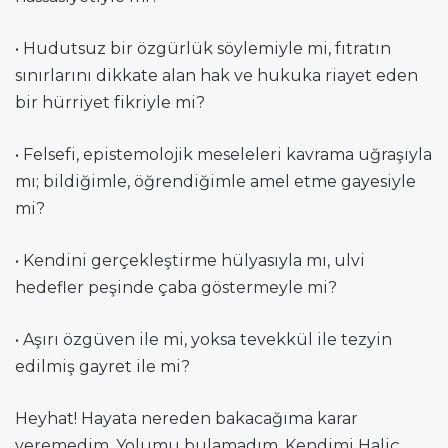
• Hudutsuz bir özgürlük söylemiyle mi, fıtratın
sınırlarını dikkate alan hak ve hukuka riayet eden
bir hürriyet fikriyle mi?
• Felsefi, epistemolojik meseleleri kavrama uğraşıyla
mı; bildiğimle, öğrendiğimle amel etme gayesiyle
mi?
• Kendini gerçekleştirme hülyasıyla mı, ulvi
hedefler peşinde çaba göstermeyle mi?
• Aşırı özgüven ile mi, yoksa tevekkül ile tezyin
edilmiş gayret ile mi?
Heyhat! Hayata nereden bakacağıma karar
veremedim. Yolumu bulamadım. Kendimi Haliç