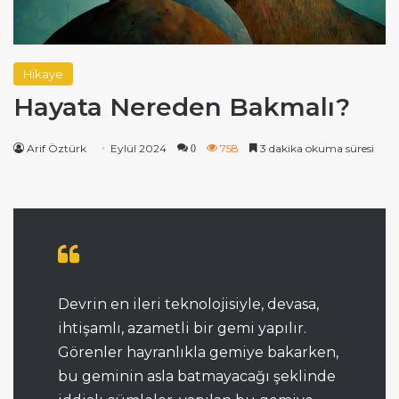
Hikaye
Hayata Nereden Bakmalı?
Arif Öztürk
Eylül 2024
758
3 dakika okuma süresi
0
Devrin en ileri teknolojisiyle, devasa,
ihtişamlı, azametli bir gemi yapılır.
Görenler hayranlıkla gemiye bakarken,
bu geminin asla batmayacağı şeklinde