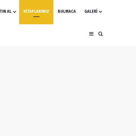
TIN AL
KİTAPLARIMIZ
BULMACA
GALERİ
Kenar Bölmesi
Arama yap ...