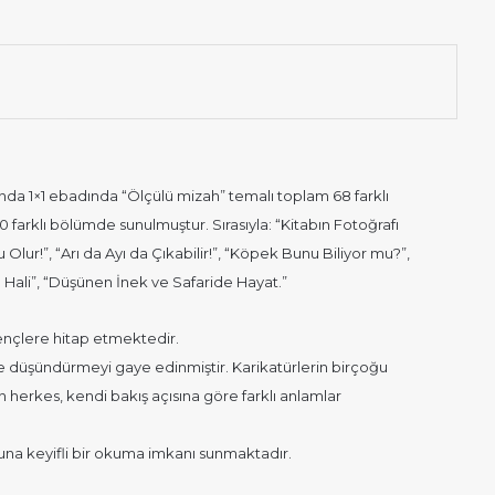
nda 1×1 ebadında “Ölçülü mizah” temalı toplam 68 farklı
10 farklı bölümde sunulmuştur. Sırasıyla: “Kitabın Fotoğrafı
ur!”, “Arı da Ayı da Çıkabilir!”, “Köpek Bunu Biliyor mu?”,
un Hali”, “Düşünen İnek ve Safaride Hayat.”
gençlere hitap etmektedir.
düşündürmeyi gaye edinmiştir. Karikatürlerin birçoğu
 herkes, kendi bakış açısına göre farklı anlamlar
runa keyifli bir okuma imkanı sunmaktadır.