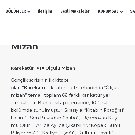
BÖLÜMLER
İletişim
Sesli Makaleler
KURUMSAL
SA
Karekatür 1×1= Ölçülü
Mizah
Karekatür 1×1= Ölçülü Mizah
Gençlik serisinin ilk kitabı
olan
“Karekatür”
kitabında 1×1 ebadında “Ölçülü
mizah” temalı toplam 68 farklı karikatür yer
almaktadır. Bunlar kitap içerisinde, 10 farklı
bölümde sunulmuştur. Sırasıyla: “Kitabın Fotoğrafı
Lazım”, “Sen Büyüdün Galiba”, “Uçamayan Kuş
mu Olur!”, “Arı da Ayı da Çıkabilir!”, “Köpek Bunu
Biliyor mu?”, “Kraliyet Eşeği”, “Kültürlü Tavuk”,