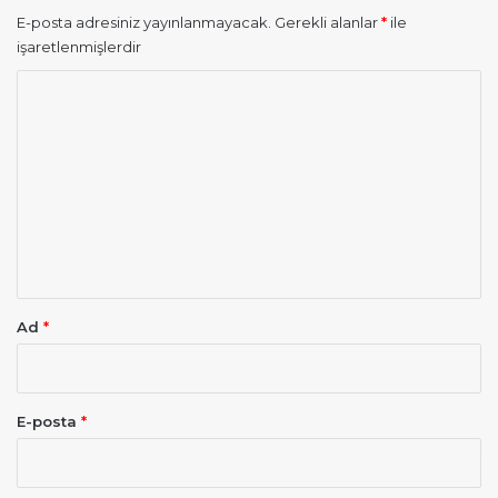
E-posta adresiniz yayınlanmayacak.
Gerekli alanlar
*
ile
işaretlenmişlerdir
Y
o
r
u
m
*
Ad
*
E-posta
*