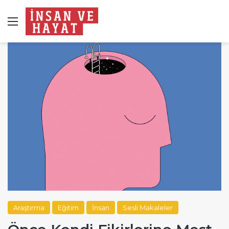
Menü
Araştırma
Eğitim
İnsan
Sesli Makaleler