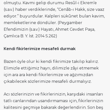
olmuştu. Kavmi gelip durumu Resûl-i Ekrem’e
(s.a.v.) haber verdiklerinde, “Cenâb-ı Hakk, size vaaz
ediyor.” buyurdular. Kalpleri sükûnet bulan kavim,
memleketlerine döndüler. (Peygamber
Efendimizin (s.a.v.) Hayatı, Ahmet Cevdet Paşa,
Çamlıca B. Y. İst. 2014 S.262)
Kendi fikirlerimize mesafeli durmak
Bazen öyle olur ki kendi fikrimize takılıp kalırız.
Elimizle ettiğimiz hayrı, dilimizle zâyi etmemek
için ara ara kendi fikirlerimize ve ağzımızdan
çıkabilecek sözlerimize mesafeli durmalıyız.
Acı sözlerinizin ve fikirlerinizin, karşıdaki insanları
tatlı canlarından usandırmaması için, fikirlerinizin
kalitesini geçmişe bakarak değerlendirin. Son beş