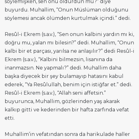
söylemişken, sen onu öldürdün mü?” diye
buyurdu. Muhallim, “Onun Müslüman olduğunu
söylemesi ancak ölümden kurtulmak içindi.” dedi.
Resûl-i Ekrem (s.a.v.), “Sen onun kalbini yardın mı ki,
doğru mu, yalan mı bilesin?” dedi. Muhallim, “Onun
kalbi bir et parçası, yarılsa ne anlaşılır?” dedi Resûl-i
Ekrem (s.a.v.), “Kalbini bilmezsin, lisanına da
inanmazsın. Ne yapmalı?” dedi. Muhallim daha
başka diyecek bir şey bulamayıp hatasını kabul
ederek, “Ya Resûlullah, benim için istiğfar et.” dedi.
Resûl-i Ekrem (s.a.v.), “Allah seni affetsin.”
buyurunca, Muhallim, gözlerinden yaş akarak
kalkıp gitti ve kederinden bir hafta zarfında vefat
etti.
Muhallim’in vefatından sonra da harikulade haller