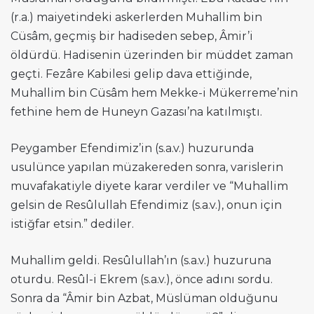
(r.a.) maiyetindeki askerlerden Muhallim bin
Cüsâm, geçmiş bir hadiseden sebep, Âmir’i
öldürdü. Hadisenin üzerinden bir müddet zaman
geçti. Fezâre Kabilesi gelip dava ettiğinde,
Muhallim bin Cüsâm hem Mekke-i Mükerreme’nin
fethine hem de Huneyn Gazası’na katılmıştı.
Peygamber Efendimiz’in (s.a.v.) huzurunda
usulünce yapılan müzakereden sonra, varislerin
muvafakatiyle diyete karar verdiler ve “Muhallim
gelsin de Resûlullah Efendimiz (s.a.v.), onun için
istiğfar etsin.” dediler.
Muhallim geldi. Resûlullah’ın (s.a.v.) huzuruna
oturdu. Resûl-i Ekrem (s.a.v.), önce adını sordu.
Sonra da “Âmir bin Azbat, Müslüman olduğunu