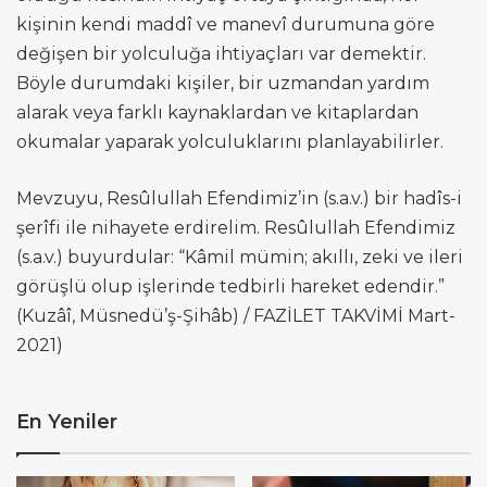
kişinin kendi maddî ve manevî durumuna göre
değişen bir yolculuğa ihtiyaçları var demektir.
Böyle durumdaki kişiler, bir uzmandan yardım
alarak veya farklı kaynaklardan ve kitaplardan
okumalar yaparak yolculuklarını planlayabilirler.
Mevzuyu, Resûlullah Efendimiz’in (s.a.v.) bir hadîs-i
şerîfi ile nihayete erdirelim. Resûlullah Efendimiz
(s.a.v.) buyurdular: “Kâmil mümin; akıllı, zeki ve ileri
görüşlü olup işlerinde tedbirli hareket edendir.”
(Kuzâî, Müsnedü’ş-Şihâb) / FAZİLET TAKVİMİ Mart-
2021)
En Yeniler