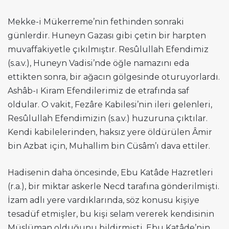
Mekke-i Mükerreme’nin fethinden sonraki
günlerdir. Huneyn Gazası gibi çetin bir harpten
muvaffakiyetle çıkılmıştır. Resûlullah Efendimiz
(s.a.v.), Huneyn Vadisi’nde öğle namazını eda
ettikten sonra, bir ağacın gölgesinde oturuyorlardı.
Ashâb-ı Kiram Efendilerimiz de etrafında saf
oldular. O vakit, Fezâre Kabilesi’nin ileri gelenleri,
Resûlullah Efendimizin (s.a.v.) huzuruna çıktılar.
Kendi kabilelerinden, haksız yere öldürülen Âmir
bin Azbat için, Muhallim bin Cüsâm’ı dava ettiler.
Hadisenin daha öncesinde, Ebu Katâde Hazretleri
(r.a.), bir miktar askerle Necd tarafına gönderilmişti.
İzam adlı yere vardıklarında, söz konusu kişiye
tesadüf etmişler, bu kişi selam vererek kendisinin
Müslüman olduğunu bildirmişti. Ebu Katâde’nin