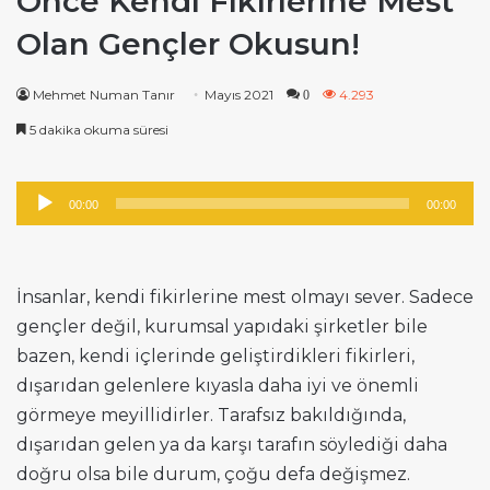
Önce Kendi Fikirlerine Mest
Olan Gençler Okusun!
Mehmet Numan Tanır
Mayıs 2021
4.293
0
5 dakika okuma süresi
Ses
00:00
00:00
oynatıcı
İnsanlar, kendi fikirlerine mest olmayı sever. Sadece
gençler değil, kurumsal yapıdaki şirketler bile
bazen, kendi içlerinde geliştirdikleri fikirleri,
dışarıdan gelenlere kıyasla daha iyi ve önemli
görmeye meyillidirler. Tarafsız bakıldığında,
dışarıdan gelen ya da karşı tarafın söylediği daha
doğru olsa bile durum, çoğu defa değişmez.