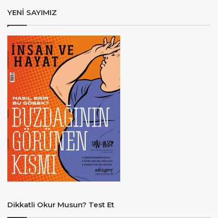
YENİ SAYIMIZ
Dikkatli Okur Musun? Test Et