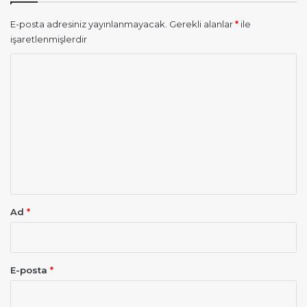
E-posta adresiniz yayınlanmayacak.
Gerekli alanlar
*
ile
işaretlenmişlerdir
Y
o
r
u
m
*
Ad
*
E-posta
*