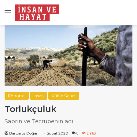
Menü
Röportaj
İnsan
Kültür Sanat
Torlukçuluk
Sabrın ve Tecrübenin adı
Barbaros Doğan
Şubat 2020
2.963
0