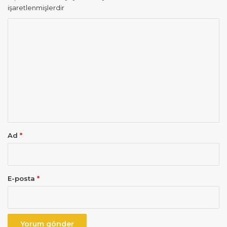
işaretlenmişlerdir
Y
o
r
u
m
*
Ad
*
E-posta
*