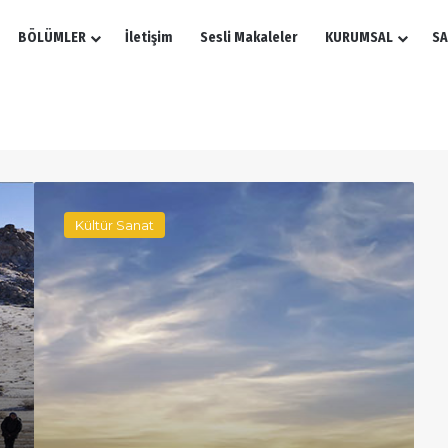
BÖLÜMLER
İletişim
Sesli Makaleler
KURUMSAL
SA
Ecdat
Yadigarı
Kültür Sanat
Ortadoğu’daki
Atasözlerimiz