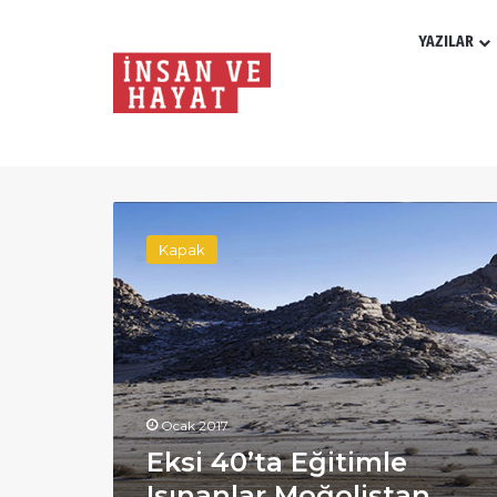
YAZILAR
Ay:
Ocak 2017
Eksi
40’ta
Kapak
Eğitimle
Isınanlar
Moğolistan
Ocak 2017
Eksi 40’ta Eğitimle
Isınanlar Moğolistan