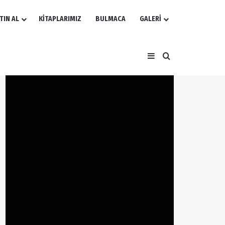
TIN AL
KİTAPLARIMIZ
BULMACA
GALERİ
Kenar Bölmesi
Arama yap ...