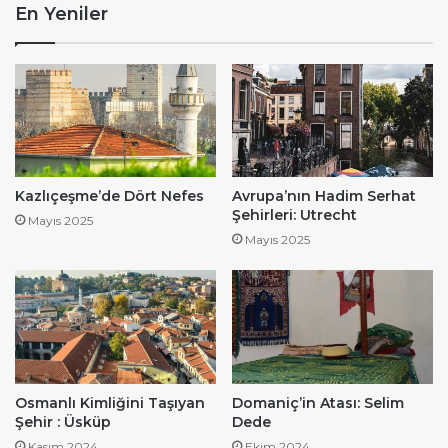
En Yeniler
Kazlıçeşme’de Dört Nefes
Avrupa’nın Hadim Serhat
Şehirleri: Utrecht
Mayıs 2025
Mayıs 2025
Osmanlı Kimliğini Taşıyan
Domaniç’in Atası: Selim
Şehir : Üsküp
Dede
Kasım 2024
Ekim 2024