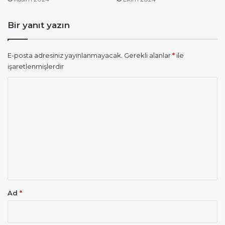
Bir yanıt yazın
E-posta adresiniz yayınlanmayacak.
Gerekli alanlar
*
ile
işaretlenmişlerdir
Y
o
r
u
m
*
Ad
*