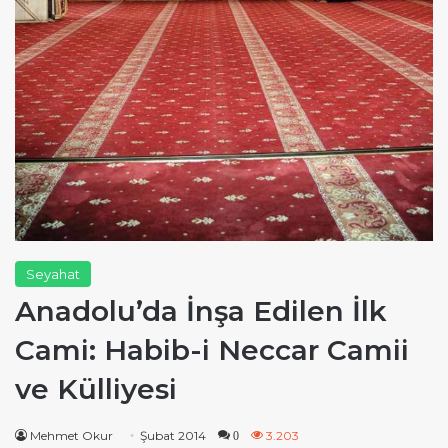
Seyahat
Anadolu’da İnşa Edilen İlk
Cami: Habib-i Neccar Camii
ve Külliyesi
Mehmet Okur
Şubat 2014
3.203
0