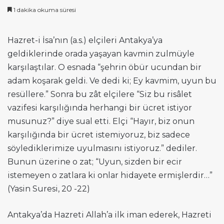
1 dakika okuma süresi
Hazret-i İsa’nın (a.s.) elçileri Antakya’ya
geldiklerinde orada yaşayan kavmin zulmüyle
karşılaştılar. O esnada “şehrin öbür ucundan bir
adam koşarak geldi. Ve dedi ki; Ey kavmim, uyun bu
resüllere.” Sonra bu zât elçilere “Siz bu risâlet
vazifesi karşılığında herhangi bir ücret istiyor
musunuz?” diye sual etti. Elçi “Hayır, biz onun
karşılığında bir ücret istemiyoruz, biz sadece
söylediklerimize uyulmasını istiyoruz.” dediler.
Bunun üzerine o zat; “Uyun, sizden bir ecir
istemeyen o zatlara ki onlar hidayete ermişlerdir…”
(Yasin Suresi, 20 -22)
Antakya’da Hazreti Allah’a ilk iman ederek, Hazreti