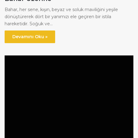
Bahar, her sene, kışın, beyaz ve soluk maviliğini yeşile
dönüştürerek dört bir yanımızı ele geçiren bir istila
hareketidir. Soğuk ve…
Devamını Oku »