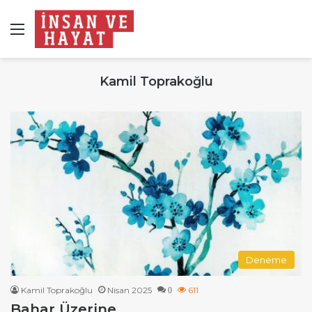
Menü
Kamil Toprakoğlu
Deneme
Kamil Toprakoğlu
Nisan 2025
611
0
Bahar Üzerine