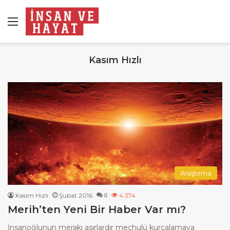
Menü
Kasım Hızlı
Araştırma
Kasım Hızlı
Şubat 2016
4.374
0
Merih’ten Yeni Bir Haber Var mı?
İnsanoğlunun merakı asırlardır meçhulü kurcalamaya