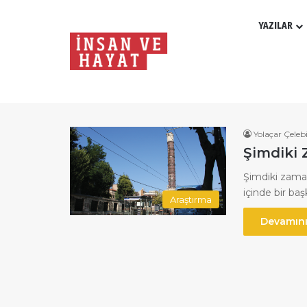
YAZILAR
Yolaçar Çelebi
Yolaçar Çeleb
Şimdiki 
Şimdiki zaman
içinde bir ba
Araştırma
Devamını