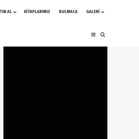
TIN AL
KİTAPLARIMIZ
BULMACA
GALERİ
Kenar Bölmesi
Arama yap ...