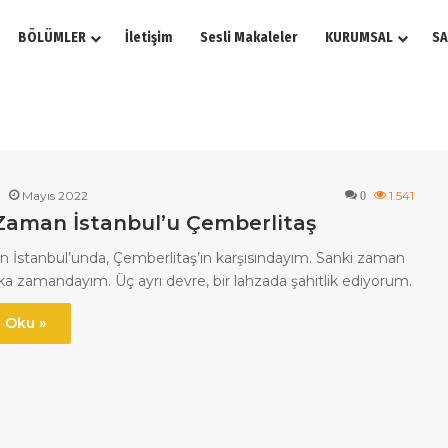
BÖLÜMLER
İletişim
Sesli Makaleler
KURUMSAL
SA
i
Mayıs 2022
1.541
0
Zaman İstanbul’u Çemberlitaş
 İstanbul’unda, Çemberlitaş’ın karşısındayım. Sanki zaman
şka zamandayım. Üç ayrı devre, bir lahzada şahitlik ediyorum.
 Oku »