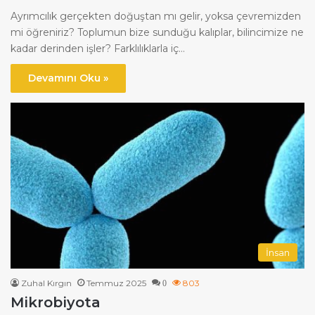
Ayrımcılık gerçekten doğuştan mı gelir, yoksa çevremizden
mi öğreniriz? Toplumun bize sunduğu kalıplar, bilincimize ne
kadar derinden işler? Farklılıklarla iç…
Devamını Oku »
İnsan
Zuhal Kırgın
Temmuz 2025
803
0
Mikrobiyota