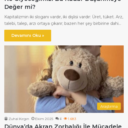
Değer mi?
Kapitalizmin iki sloganı vardır, iki dişlisi vardır: Üret, tüket. Arz,
talebi, talep, arzı ortaya çıkarır; bazen her şey birbirine dahi…
Devamını Oku »
Araştırma
Zuhal Kırgın
Ekim 2025
1.683
4
Dünya’da Akran Zorbalığı İle Mücadele