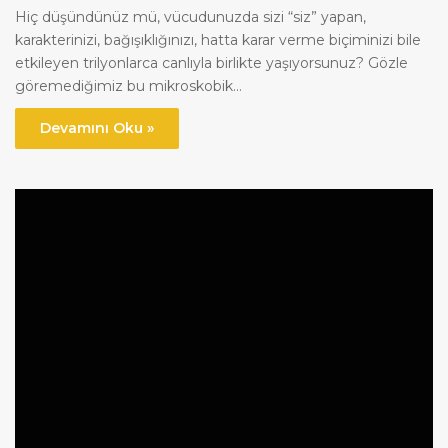
Hiç düşündünüz mü, vücudunuzda sizi “siz” yapan,
karakterinizi, bağışıklığınızı, hatta karar verme biçiminizi bile
etkileyen trilyonlarca canlıyla birlikte yaşıyorsunuz? Gözle
göremediğimiz bu mikroskobik…
Devamını Oku »