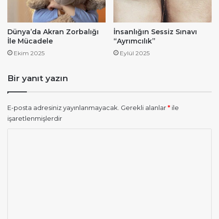
Dünya’da Akran Zorbalığı
İnsanlığın Sessiz Sınavı
İle Mücadele
“Ayrımcılık”
Ekim 2025
Eylül 2025
Bir yanıt yazın
E-posta adresiniz yayınlanmayacak.
Gerekli alanlar
*
ile
işaretlenmişlerdir
Y
o
r
u
m
*