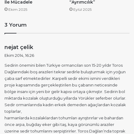
İle Mücadele
“Ayrımcılık”
Ekim 2025
Eylül 2025
3 Yorum
d
nejat çelik
e
Ekim 2014, 16:26
d
Sedirin önemini bilen Türkiye ormancıları son 15-20 yıldır Toros
i
Dağlarındaki boş arazileri tekrar sedirle buluşturmak için yoğun
k
çaba sarf etmektedirler. Karpelli sedir ekimi ismini verdikleri
i
proje kapsamında gerçekleştirilen bu çabanın neticesinde
:
bölge insanı için yeni bir gelir kapısı ortaya çıkmıştır. Sedirin bol
miktarda kozalak oluşturduğu yıllarda Yörükler seferber olurlar.
Sedir ormanlarında kadın erkek demeden ağaçlardan kozalak
toplarlar,
harmanlarda kozalaklardan tohumları ayrıştırırlar ve bahardan
önce arpa, buğday eker gibi taş, kaya görünümlü araziler
üzerine sedir tohumlarını serpiştirirler. Toros Dağları’nda toprak