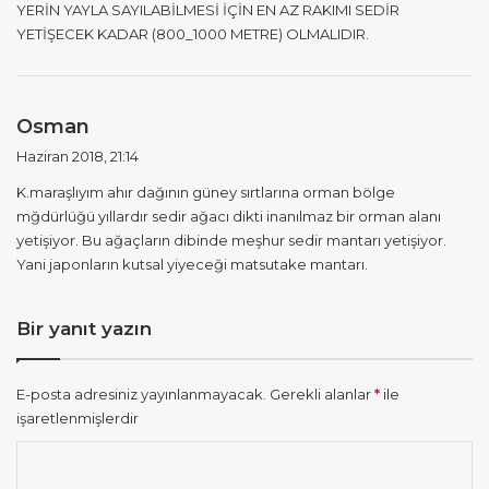
YERİN YAYLA SAYILABİLMESİ İÇİN EN AZ RAKIMI SEDİR
:
YETİŞECEK KADAR (800_1000 METRE) OLMALIDIR.
d
Osman
e
Haziran 2018, 21:14
d
K.maraşlıyım ahır dağının güney sırtlarına orman bölge
i
mğdürlüğü yıllardır sedir ağacı dikti inanılmaz bir orman alanı
k
yetişiyor. Bu ağaçların dibinde meşhur sedir mantarı yetişiyor.
i
Yani japonların kutsal yiyeceği matsutake mantarı.
:
Bir yanıt yazın
E-posta adresiniz yayınlanmayacak.
Gerekli alanlar
*
ile
işaretlenmişlerdir
Y