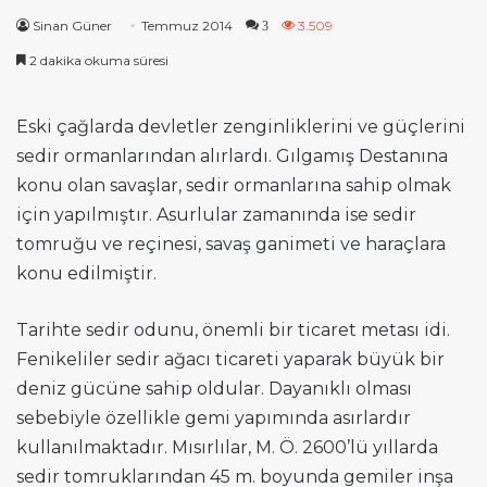
Sinan Güner
Temmuz 2014
3.509
3
2 dakika okuma süresi
Eski çağlarda devletler zenginliklerini ve güçlerini
sedir ormanlarından alırlardı. Gılgamış Destanına
konu olan savaşlar, sedir ormanlarına sahip olmak
için yapılmıştır. Asurlular zamanında ise sedir
tomruğu ve reçinesi, savaş ganimeti ve haraçlara
konu edilmiştir.
Tarihte sedir odunu, önemli bir ticaret metası idi.
Fenikeliler sedir ağacı ticareti yaparak büyük bir
deniz gücüne sahip oldular. Dayanıklı olması
sebebiyle özellikle gemi yapımında asırlardır
kullanılmaktadır. Mısırlılar, M. Ö. 2600’lü yıllarda
sedir tomruklarından 45 m. boyunda gemiler inşa