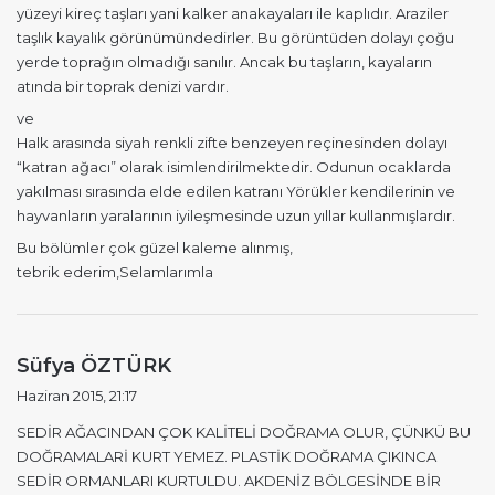
yüzeyi kireç taşları yani kalker anakayaları ile kaplıdır. Araziler
taşlık kayalık görünümündedirler. Bu görüntüden dolayı çoğu
yerde toprağın olmadığı sanılır. Ancak bu taşların, kayaların
atında bir toprak denizi vardır.
ve
Halk arasında siyah renkli zifte benzeyen reçinesinden dolayı
“katran ağacı” olarak isimlendirilmektedir. Odunun ocaklarda
yakılması sırasında elde edilen katranı Yörükler kendilerinin ve
hayvanların yaralarının iyileşmesinde uzun yıllar kullanmışlardır.
Bu bölümler çok güzel kaleme alınmış,
tebrik ederim,Selamlarımla
d
Süfya ÖZTÜRK
e
Haziran 2015, 21:17
d
SEDİR AĞACINDAN ÇOK KALİTELİ DOĞRAMA OLUR, ÇÜNKÜ BU
i
DOĞRAMALARİ KURT YEMEZ. PLASTİK DOĞRAMA ÇIKINCA
k
SEDİR ORMANLARI KURTULDU. AKDENİZ BÖLGESİNDE BİR
i