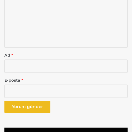
o
r
u
m
*
Ad
*
E-posta
*