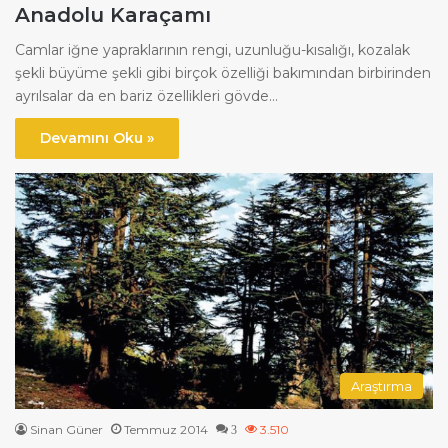
Anadolu Karaçamı
Camlar iğne yapraklarının rengi, uzunluğu-kısalığı, kozalak
şekli büyüme şekli gibi birçok özelliği bakımından birbirinden
ayrılsalar da en bariz özellikleri gövde…
Devamını Oku »
Araştırma
Sinan Güner
Temmuz 2014
3.510
3