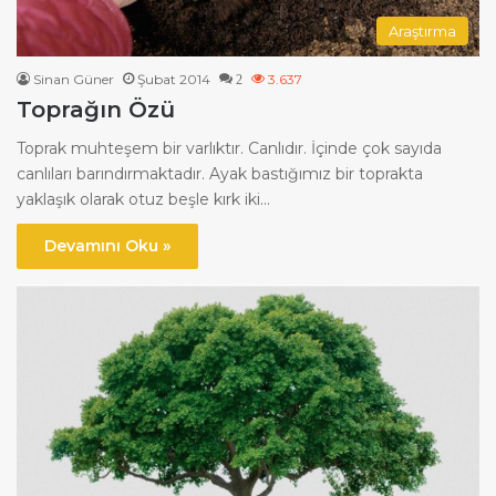
Araştırma
Sinan Güner
Şubat 2014
3.637
2
Toprağın Özü
Toprak muhteşem bir varlıktır. Canlıdır. İçinde çok sayıda
canlıları barındırmaktadır. Ayak bastığımız bir toprakta
yaklaşık olarak otuz beşle kırk iki…
Devamını Oku »