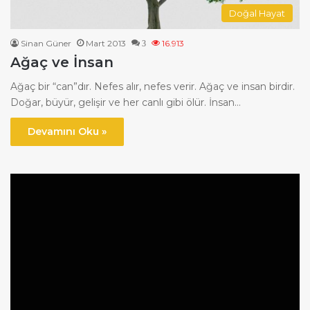
Doğal Hayat
Sinan Güner
Mart 2013
16.913
3
Ağaç ve İnsan
Ağaç bir “can”dır. Nefes alır, nefes verir. Ağaç ve insan birdir.
Doğar, büyür, gelişir ve her canlı gibi ölür. İnsan…
Devamını Oku »