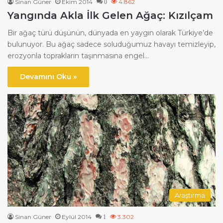
Sinan Güner
Ekim 2014
4.862
0
Yangında Akla İlk Gelen Ağaç: Kızılçam
Bir ağaç türü düşünün, dünyada en yaygın olarak Türkiye’de
bulunuyor. Bu ağaç sadece soluduğumuz havayı temizleyip,
erozyonla toprakların taşınmasına engel…
Devamını Oku »
Araştırma
Sinan Güner
Eylül 2014
3.302
1