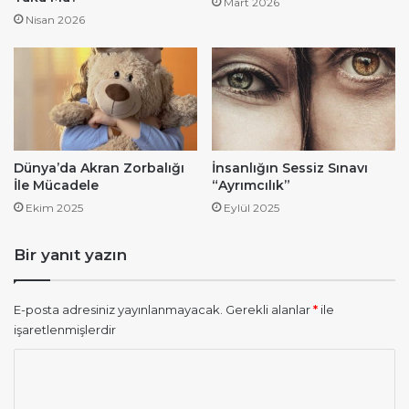
Mart 2026
Nisan 2026
Dünya’da Akran Zorbalığı
İnsanlığın Sessiz Sınavı
İle Mücadele
“Ayrımcılık”
Ekim 2025
Eylül 2025
Bir yanıt yazın
E-posta adresiniz yayınlanmayacak.
Gerekli alanlar
*
ile
işaretlenmişlerdir
Y
o