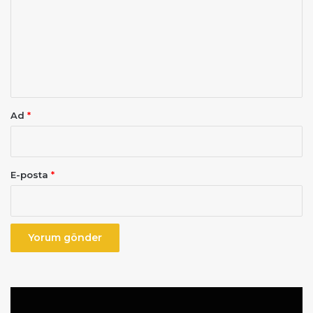
r
u
m
*
Ad
*
E-posta
*