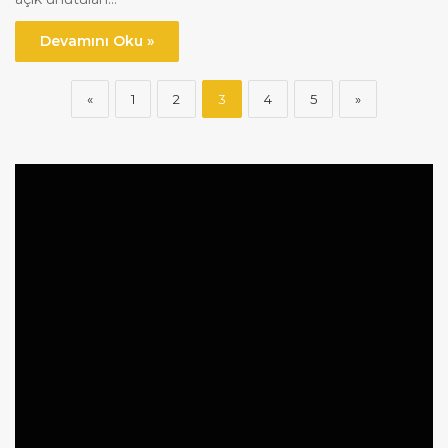
Devamını Oku »
«
1
2
3
4
5
»