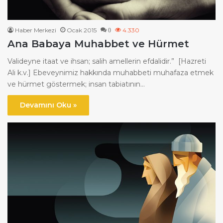
Haber Merkezi
Ocak 2015
4.330
0
Ana Babaya Muhabbet ve Hürmet
Valideyne itaat ve ihsan; salih amellerin efdalidir.” [Hazreti
Ali k.v.] Ebeveynimiz hakkında muhabbeti muhafaza etmek
ve hürmet göstermek; insan tabiatının…
Devamını Oku »