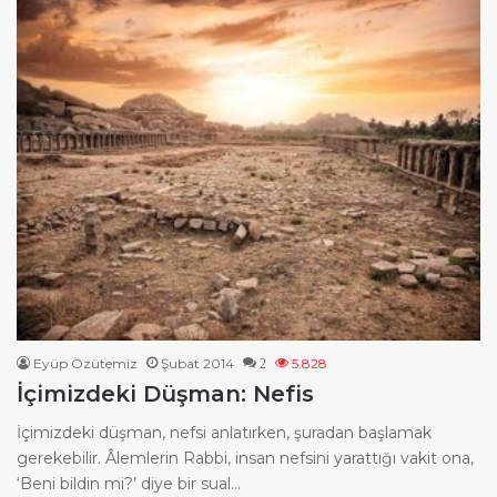
Eyüp Özütemiz
Şubat 2014
5.828
2
İçimizdeki Düşman: Nefis
İçimizdeki düşman, nefsi anlatırken, şuradan başlamak
gerekebilir. Âlemlerin Rabbi, insan nefsini yarattığı vakit ona,
‘Beni bildin mi?’ diye bir sual…