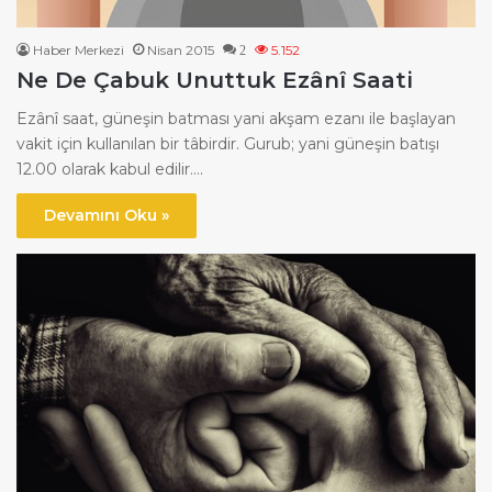
Haber Merkezi
Nisan 2015
5.152
2
Ne De Çabuk Unuttuk Ezânî Saati
Ezânî saat, güneşin batması yani akşam ezanı ile başlayan
vakit için kullanılan bir tâbirdir. Gurub; yani güneşin batışı
12.00 olarak kabul edilir.…
Devamını Oku »