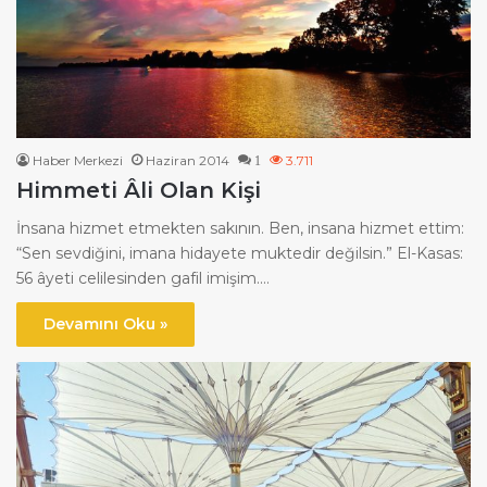
Haber Merkezi
Haziran 2014
3.711
1
Himmeti Âli Olan Kişi
İnsana hizmet etmekten sakının. Ben, insana hizmet ettim:
“Sen sevdiğini, imana hidayete muktedir değilsin.” El-Kasas:
56 âyeti celilesinden gafil imişim.…
Devamını Oku »