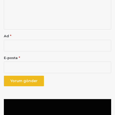
u
m
*
Ad
*
E-posta
*