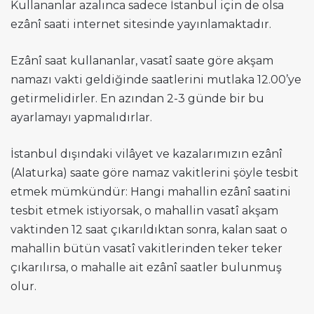
Kullananlar azalınca sadece İstanbul için de olsa
ezânî saati internet sitesinde yayınlamaktadır.
Ezânî saat kullananlar, vasatî saate göre akşam
namazı vakti geldiğinde saatlerini mutlaka 12.00’ye
getirmelidirler. En azından 2-3 günde bir bu
ayarlamayı yapmalıdırlar.
İstanbul dışındaki vilâyet ve kazalarımızın ezânî
(Alaturka) saate göre namaz vakitlerini şöyle tesbit
etmek mümkündür: Hangi mahallin ezânî saatini
tesbit etmek istiyorsak, o mahallin vasatî akşam
vaktinden 12 saat çıkarıldıktan sonra, kalan saat o
mahallin bütün vasatî vakitlerinden teker teker
çıkarılırsa, o mahalle ait ezânî saatler bulunmuş
olur.