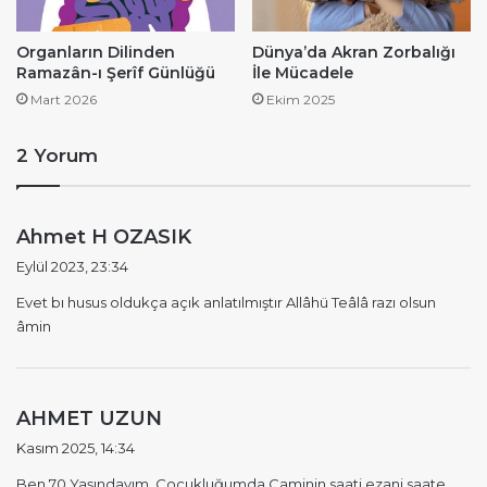
Organların Dilinden
Dünya’da Akran Zorbalığı
Ramazân-ı Şerîf Günlüğü
İle Mücadele
Mart 2026
Ekim 2025
2 Yorum
d
Ahmet H OZASIK
e
Eylül 2023, 23:34
d
Evet bı husus oldukça açık anlatılmıştır Allâhü Teâlâ razı olsun
i
âmin
k
i
:
d
AHMET UZUN
e
Kasım 2025, 14:34
d
Ben 70 Yaşındayım. Çocukluğumda Caminin saati ezani saate