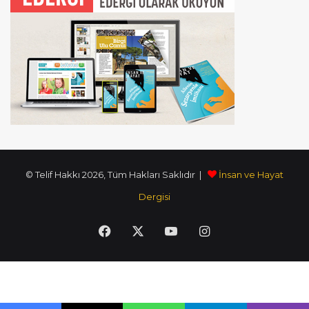
© Telif Hakkı 2026, Tüm Hakları Saklıdır |
İnsan ve Hayat
Dergisi
Facebook
X
YouTube
Instagram