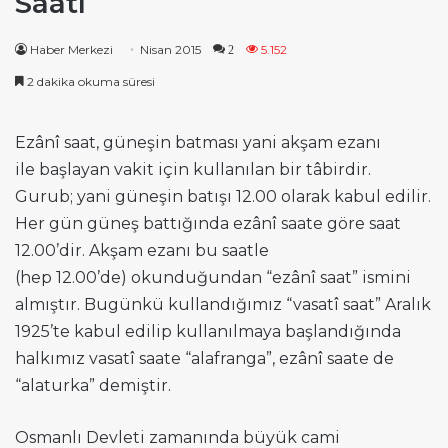
Saati
Haber Merkezi
Nisan 2015
5.152
2
2 dakika okuma süresi
Ezânî saat, güneşin batması yani akşam ezanı
ile başlayan vakit için kullanılan bir tâbirdir.
Gurub; yani güneşin batışı 12.00 olarak kabul edilir.
Her gün güneş battığında ezânî saate göre saat
12.00’dir. Akşam ezanı bu saatle
(hep 12.00’de) okunduğundan “ezânî saat” ismini
almıştır. Bugünkü kullandığımız “vasatî saat” Aralık
1925’te kabul edilip kullanılmaya başlandığında
halkımız vasatî saate “alafranga”, ezânî saate de
“alaturka” demiştir.
Osmanlı Devleti zamanında büyük cami