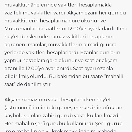
muvakkithânelerinde vakitleri hesaplamakla
vazifeli muvakkitler vardı. Akşam ezanı her gün bu
muvakkitlerin hesaplarına göre okunur ve
Müslümanlar da saatlerini 12.00’ye ayarlarlardı. Ilm-i
hey’et derslerinde namaz vakitleri hesaplarını
öğrenen imamlar, muvakkitlerin olmadığı ücra
yerlerde vakitleri hesaplarlardı. Ezanlar bunların
yaptığı hesaplara göre okunur ve saatler akşam
ezanı ile 12.00’ye ayarlanırdı. Saat ayarı ezanla
bildirilmiş olurdu. Bu bakımdan bu saate “mahalli
saat” de denilmiştir.
Akşam namazının vakti hesaplanırken hey’et
(astronomi) ilmindeki güneş merkezinin ufuktan
kayboluşu olan zahiri gurub vakti kullanılmazdı.
Her mahalin şer’i gurubu kullanılırdı. Şer’i gurub
ise o mahallin en yüksek mevkiinde müşahede