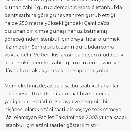
olunan zahirî gurub demektir. Meselâ İstanbul’da
deniz sathına göre güneş zahiren gurub ettiği
halde 250 metre yüksekliğindeki Çamlıca’da
bulunan bir kimse güneşi henüz batmamış
göreceğinden Istanbul için oraya itibar olunmak
lâzım gelir. Şer’i gurub, zahiri gurubdan sonra
vukua gelir. Ve her ikisi arasında geçen müddet -ki
ona temkin denilir- zahiri gurub üzerine zam ve
ilâve olunarak akşam vakti hesaplanmış olur.
Memleketimizde, az da olsa, bu saati kullananlar
hâlâ mevcuttur. Üstelik bu saat bize bir ecdâd
yadigârıdır. Ecdâdımıza saygı ve sevginin bir
nişânesi olarak ezânî saati bir köşeye terk etmeye
râzı olamayan Fazilet Takvimi’nde 2003 yılına kadar
İstanbul için ezânî saatler gösterilmiştir.