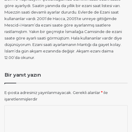
i
göre ayarlıydı. Saatin yanında da yıllık bir ezani saat listesi varı.
k
Müezzin saati devamlı ayarlar dururdu. Evlerde de Ezani saat
i
kullananlar vardı. 2001’de Hacca, 2005’te unreye gittiğimde
:
Mescid-i Haram’da ezani saate göre ayarlanmış saatlere
rastlamıştım. Yakın bir geçmişte İsmailağa Camisinde de ezani
saate göre ayarlı saati görmüştüm. Hala kullananlar vardır diye
düşünüyorum. Ezani saati ayarlamanın Mantığı da gayet kolay.
İslam’da gün akşam ezanında değişir. Akşam ezanı daima
12.00’da okunur.
Bir yanıt yazın
E-posta adresiniz yayınlanmayacak.
Gerekli alanlar
*
ile
işaretlenmişlerdir
Y
o
r