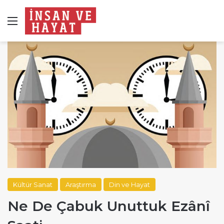
Menü
Kültür Sanat
Araştırma
Din ve Hayat
Ne De Çabuk Unuttuk Ezânî