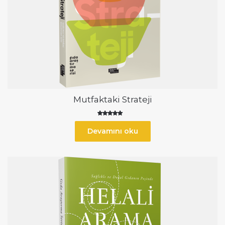
Mutfaktaki Strateji
5 üzerinden
5.00
Devamını oku
oy aldı