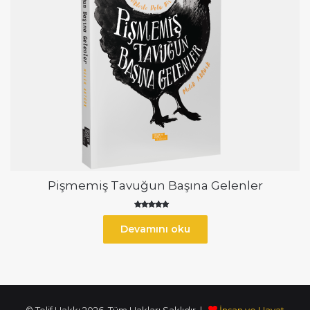
Pişmemiş Tavuğun Başına Gelenler
5 üzerinden
5.00
Devamını oku
oy aldı