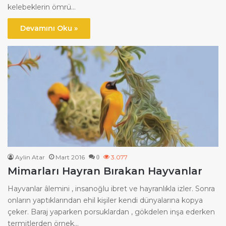
kelebeklerin ömrü…
Devamını Oku »
Aylin Atar
Mart 2016
3.077
0
Mimarları Hayran Bırakan Hayvanlar
Hayvanlar âlemini , insanoğlu ibret ve hayranlıkla izler. Sonra
onların yaptıklarından ehil kişiler kendi dünyalarına kopya
çeker. Baraj yaparken porsuklardan , gökdelen inşa ederken
termitlerden örnek…