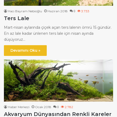
Hacı Bayram Nebioğlu
Haziran 2018
3.733
0
Ters Lale
Mart-nisan aylarında çiçek açan ters lalenin ömrü 15 gündür.
En az lale kadar ünlenen ters lale için nisan ayında
düşüyoruz…
Devamını Oku »
Haber Merkezi
Ocak 2018
2.782
0
Akvaryum Dünyasından Renkli Kareler