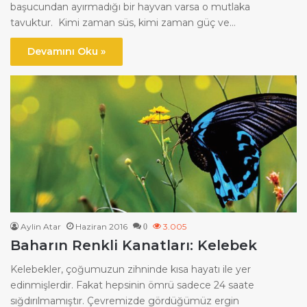
başucundan ayırmadığı bir hayvan varsa o mutlaka
tavuktur. Kimi zaman süs, kimi zaman güç ve…
Devamını Oku »
Aylin Atar
Haziran 2016
3.005
0
Baharın Renkli Kanatları: Kelebek
Kelebekler, çoğumuzun zihninde kısa hayatı ile yer
edinmişlerdir. Fakat hepsinin ömrü sadece 24 saate
sığdırılmamıştır. Çevremizde gördüğümüz ergin