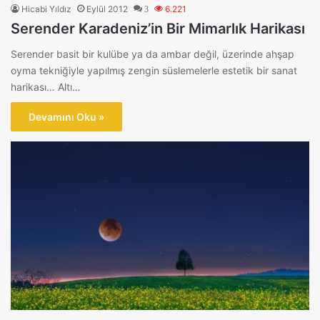
Hicabi Yıldız
Eylül 2012
6.221
3
Serender Karadeniz’in Bir Mimarlık Harikası
Serender basit bir kulübe ya da ambar değil, üzerinde ahşap
oyma tekniğiyle yapılmış zengin süslemelerle estetik bir sanat
harikası… Altı…
Devamını Oku »