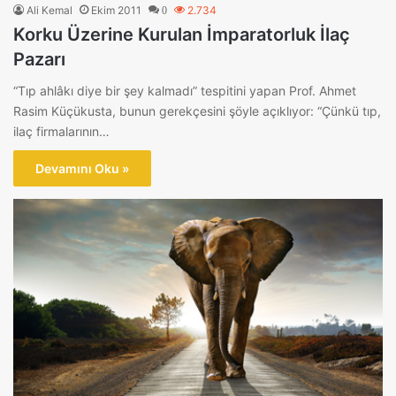
Ali Kemal
Ekim 2011
2.734
0
Korku Üzerine Kurulan İmparatorluk İlaç
Pazarı
“Tıp ahlâkı diye bir şey kalmadı” tespitini yapan Prof. Ahmet
Rasim Küçükusta, bunun gerekçesini şöyle açıklıyor: “Çünkü tıp,
ilaç firmalarının…
Devamını Oku »