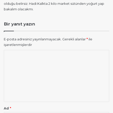
olduğu belirsiz. Hadi Kalkta 2 kilo market sütünden yoğurt yap
k
bakalım olacakmı.
i
:
Bir yanıt yazın
E-posta adresiniz yayınlanmayacak.
Gerekli alanlar
*
ile
işaretlenmişlerdir
Y
o
r
u
m
*
Ad
*