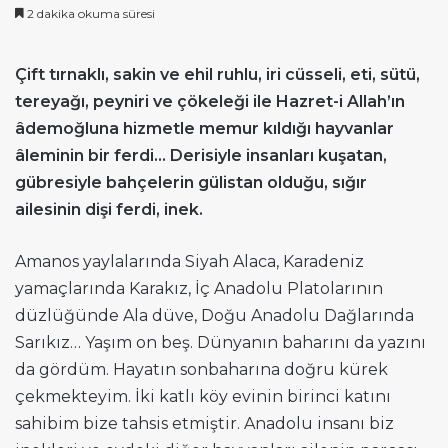
2 dakika okuma süresi
Çift tırnaklı, sakin ve ehil ruhlu, iri cüsseli, eti, sütü,
tereyağı, peyniri ve çökeleği ile Hazret-i Allah’ın
âdemoğluna hizmetle memur kıldığı hayvanlar
âleminin bir ferdi… Derisiyle insanları kuşatan,
gübresiyle bahçelerin gülistan olduğu, sığır
ailesinin dişi ferdi, inek.
Amanos yaylalarında Siyah Alaca, Karadeniz
yamaçlarında Karakız, İç Anadolu Platolarının
düzlüğünde Ala düve, Doğu Anadolu Dağlarında
Sarıkız… Yaşım on beş. Dünyanın baharını da yazını
da gördüm. Hayatın sonbaharına doğru kürek
çekmekteyim. İki katlı köy evinin birinci katını
sahibim bize tahsis etmiştir. Anadolu insanı biz