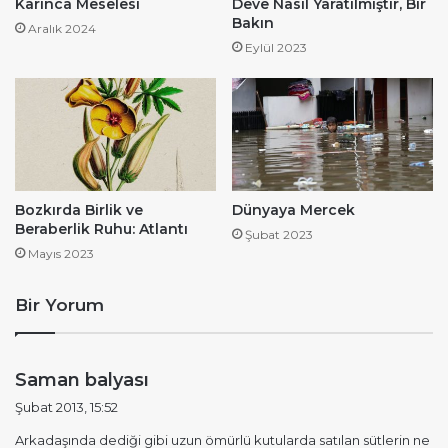
Karınca Meselesi
Deve Nasıl Yaratılmıştır, Bir
Bakın
Aralık 2024
Eylül 2023
Bozkırda Birlik ve
Dünyaya Mercek
Beraberlik Ruhu: Atlantı
Şubat 2023
Mayıs 2023
Bir Yorum
d
Saman balyası
e
Şubat 2013, 15:52
d
Arkadaşında dediği gibi uzun ömürlü kutularda satılan sütlerin ne
i