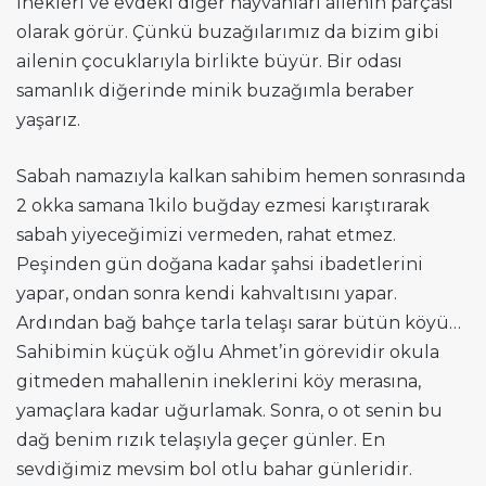
inekleri ve evdeki diğer hayvanları ailenin parçası
olarak görür. Çünkü buzağılarımız da bizim gibi
ailenin çocuklarıyla birlikte büyür. Bir odası
samanlık diğerinde minik buzağımla beraber
yaşarız.
Sabah namazıyla kalkan sahibim hemen sonrasında
2 okka samana 1kilo buğday ezmesi karıştırarak
sabah yiyeceğimizi vermeden, rahat etmez.
Peşinden gün doğana kadar şahsi ibadetlerini
yapar, ondan sonra kendi kahvaltısını yapar.
Ardından bağ bahçe tarla telaşı sarar bütün köyü…
Sahibimin küçük oğlu Ahmet’in görevidir okula
gitmeden mahallenin ineklerini köy merasına,
yamaçlara kadar uğurlamak. Sonra, o ot senin bu
dağ benim rızık telaşıyla geçer günler. En
sevdiğimiz mevsim bol otlu bahar günleridir.