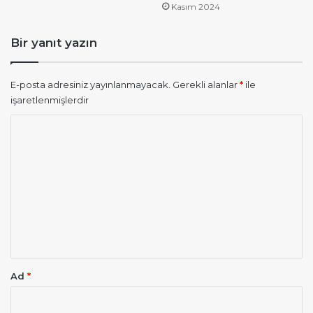
Kasım 2024
Bir yanıt yazın
E-posta adresiniz yayınlanmayacak.
Gerekli alanlar
*
ile
işaretlenmişlerdir
Y
o
r
u
m
*
Ad
*