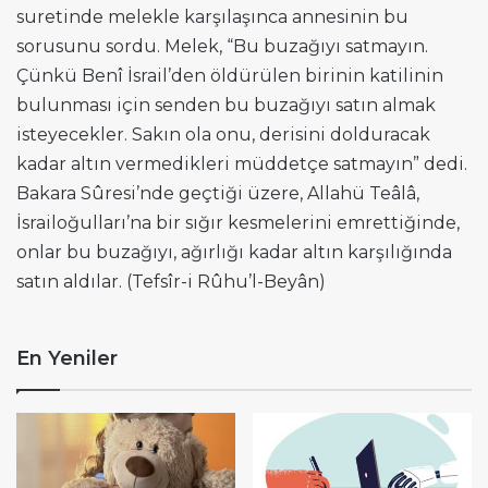
suretinde melekle karşılaşınca annesinin bu
sorusunu sordu. Melek, “Bu buzağıyı satmayın.
Çünkü Benî İsrail’den öldürülen birinin katilinin
bulunması için senden bu buzağıyı satın almak
isteyecekler. Sakın ola onu, derisini dolduracak
kadar altın vermedikleri müddetçe satmayın” dedi.
Bakara Sûresi’nde geçtiği üzere, Allahü Teâlâ,
İsrailoğulları’na bir sığır kesmelerini emrettiğinde,
onlar bu buzağıyı, ağırlığı kadar altın karşılığında
satın aldılar. (Tefsîr-i Rûhu’l-Beyân)
En Yeniler