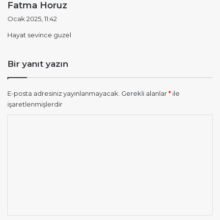
d
Fatma Horuz
e
Ocak 2025, 11:42
d
Hayat sevince guzel
i
k
i
Bir yanıt yazın
:
E-posta adresiniz yayınlanmayacak.
Gerekli alanlar
*
ile
işaretlenmişlerdir
Y
o
r
u
m
*