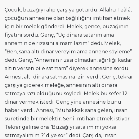
Çocuk, buzağıyı alıp çarşıya götürdü. Allahü Teâlâ,
çocuğun annesine olan bağlılığını imtihan etmek
için bir melek gönderdi. Melek, gence, buzağının
fiyatını sordu. Genç, “Üç dinara satarım ama
annemin de rızasını almam lazım” dedi. Melek,
“Ben, sana altı dinar vereyim ama annene söyleme”
dedi. Genç, “Annemin rızası olmadan, ağırlığı kadar
altın versen bile satmam” diyerek annesine sordu.
Annesi, altı dinara satmasına izin verdi. Genç, tekrar
çarşıya giderek meleğe, annesinin altı dinara
satmaya razı olduğunu söyledi. Melek bu sefer 12
dinar vermek istedi. Genç yine annesine bunu
haber verdi. Annesi, “Muhakkak sana gelen, insan
suretinde bir melektir. Seni imtihan etmek istiyor.
Tekrar gelirse ona ‘Buzağıyı satalım mı yoksa
satmayalım mı?’ diye sor” dedi. Çarşıda, insan