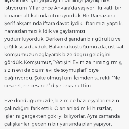
açıklamak için yaşadığım bir anıyı paylaşmak
istiyorum. Yıllar önce Ankara’da yaşıyor, iki katlı bir
binanın alt katında oturuyorduk. Bir Ramazan-ı
Şerîf akşamında iftara davetliydik. İftarımızı yaptık,
namazlarımızı kıldık ve çaylarımızı
yudumluyorduk. Derken dışarıdan bir gürültü ve
çığlık sesi duyduk. Balkona koştuğumuzda, üst kat
komşumuzun ağlayarak bize doğru geldiğini
gördük. Komşumuz, “Yetişin! Evimize hırsız girmiş,
sizin evi de bizim evi de soymuşlar!” diye
bağırıyordu. Şoke olmuştum. İçimden sürekli “Ne
cesaret, ne cesaret!” diye tekrar ettim.
Eve döndüğümüzde, bizim de bazı eşyalarımızın
çalındığını fark ettik. O an anladım ki hırsızlar,
işlerini gerçekten çok iyi biliyorlar. Aynı zamanda
çalışkanlar; gecenin bir yarısında plan yapıyor,