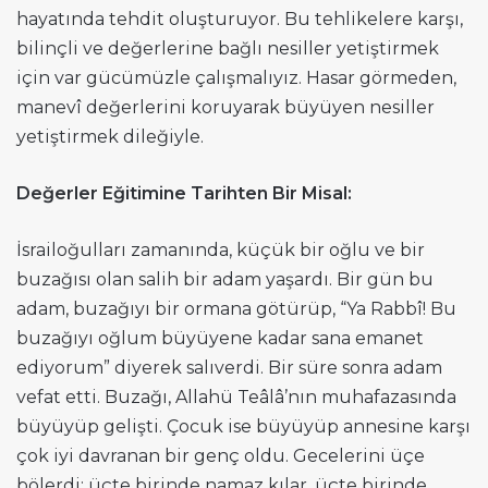
hayatında tehdit oluşturuyor. Bu tehlikelere karşı,
bilinçli ve değerlerine bağlı nesiller yetiştirmek
için var gücümüzle çalışmalıyız. Hasar görmeden,
manevî değerlerini koruyarak büyüyen nesiller
yetiştirmek dileğiyle.
Değerler Eğitimine Tarihten Bir Misal:
İsrailoğulları zamanında, küçük bir oğlu ve bir
buzağısı olan salih bir adam yaşardı. Bir gün bu
adam, buzağıyı bir ormana götürüp, “Ya Rabbî! Bu
buzağıyı oğlum büyüyene kadar sana emanet
ediyorum” diyerek salıverdi. Bir süre sonra adam
vefat etti. Buzağı, Allahü Teâlâ’nın muhafazasında
büyüyüp gelişti. Çocuk ise büyüyüp annesine karşı
çok iyi davranan bir genç oldu. Gecelerini üçe
bölerdi; üçte birinde namaz kılar, üçte birinde