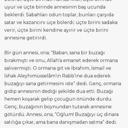
uyur ve üçte birinde annesinin baş ucunda
beklerdi. Sabahları odun toplar, bunları çarşıda
satar ve kazancını üçe bölerdi; üçte birini sadaka
verir, üçte birini kendine ayırır ve üçte birini
annesine getirirdi.
Bir gün annesi, ona; “Baban, sana bir buzağı
bırakmıştı ve onu, Allah’a emanet ederek ormana
salıvermişti. O ormana git ve İbrahim, İsmail ve
İshak Aleyhimüsselâm’ın Rabb’ine dua ederek
buzağıyı sana getirmesini iste” dedi. Genç, ormana
gidip annesinin dediği şekilde dua etti. Buzağı
hemen koşarak gelip çocuğun önünde durdu.
Genç, buzağının boynundan tutarak annesine
götürdü. Annesi, ona, “Oğlum! Buzağıyı üç dinara
satılığa çıkar, ama bana danışmadan satma” dedi.