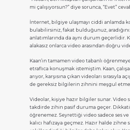
mi çalışıyorsun?” diye sorunca, “Evet” ceva
İnternet, bilgiye ulaşmayı ciddi anlamda ko
bulabilirsiniz, fakat bulduğunuz, aradığını
anlatımlarında da aynı durum geçerlidir. K
alakasız onlarca video arasından doğru vi
Kaan’ın tamamen video tabanlı öğrenmeye
etraflıca konuşmak istemiştim. Kaan, çalı
arıyor, karşısına çıkan videoları sırasıyla
de gereksiz bilgilerin zihnini meşgul etm
Videolar, kişiye hazır bilgiler sunar. Vide
takdirde zihin pasif duruma geçer. Dikkatin
öğrenemez. Seyrettiği video sadece ses ve 
kalıcı hafızaya geçmez. Hazır halde zihne