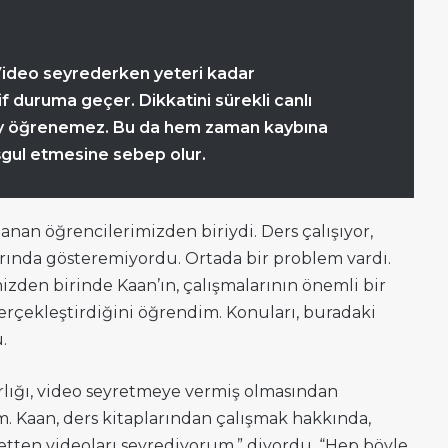
. Video seyrederken yeteri kadar
f duruma geçer. Dikkatini sürekli canlı
ey öğrenemez. Bu da hem zaman kaybına
eşgul etmesine sebep olur.
ırlanan öğrencilerimizden biriydi. Ders çalışıyor,
rında gösteremiyordu. Ortada bir problem vardı.
den birinde Kaan’ın, çalışmalarının önemli bir
erçekleştirdiğini öğrendim. Konuları, buradaki
.
rlığı, video seyretmeye vermiş olmasından
 Kaan, ders kitaplarından çalışmak hakkında,
etten videoları seyrediyorum.” diyordu. “Hep böyle