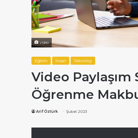
Video
Eğitim
İnsan
Teknoloji
Video Paylaşım 
Öğrenme Makbu
Arif Öztürk
Şubat 2023