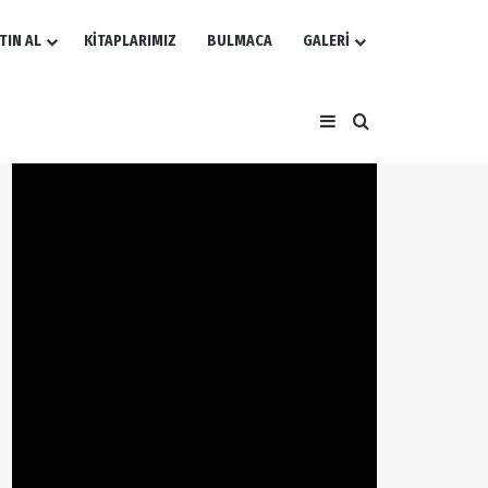
TIN AL
KİTAPLARIMIZ
BULMACA
GALERİ
Kenar Bölmesi
Arama yap ...