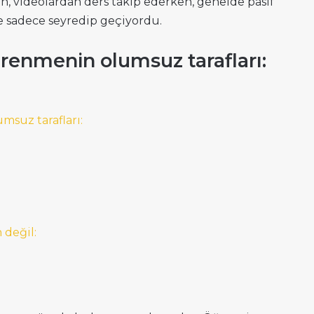
aan, videolardan ders takip ederken, genelde pasif
e sadece seyredip geçiyordu.
renmenin olumsuz tarafları:
msuz tarafları:
 değil: