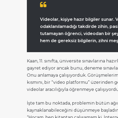
Videolar, kişiye hazır bilgiler sunar
odaklanılamadığı takdirde zihin, pasi
tutamayan öğrenci, videodan bir ş
hem de gereksiz bilgilerin, zihni m
Kaan, 11. sınıfta, üniversite sınavlarına haz
gayret ediyor ancak bunu, deneme sınavla
Onu anlamaya çalışıyorduk. Görüşmelerimiz
kısmını, bir “video platformu” üzerinden g
videolar aracılığıyla öğrenmeye çalışıyordu
İşte tam bu noktada, problemin bütün ağı
kaynaklanabileceğini düşünmeye başladım.
“Hocam, ben kitaptan çalışamam ki. İntern