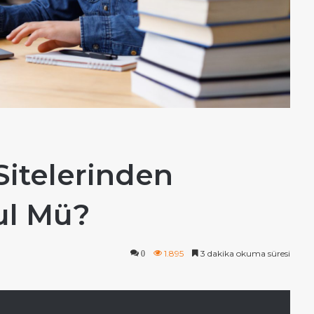
Sitelerinden
l Mü?
1.895
3 dakika okuma süresi
0