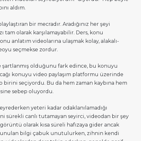
bını aldım.
laylaştıran bir mecradır. Aradığınız her şeyi
zı tam olarak karşılamayabilir. Ders, konu
onu anlatım videolarına ulaşmak kolay, alakalı-
deoyu seçmekse zordur.
 şartlanmış olduğunu fark edince, bu konuyu
şacağı konuyu video paylaşım platformu üzerinde
 açıp birini seçiyordu. Bu da hem zaman kaybına hem
esine sebep oluyordu.
o seyrederken yeteri kadar odaklanılamadığı
i sürekli canlı tutamayan seyirci, videodan bir şey
görüntü olarak kısa süreli hafızaya gider ancak
 sunulan bilgi çabuk unutulurken, zihnin kendi