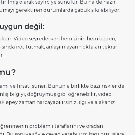
tirilmiş olarak seyirciye sunulur. Bu halde hazır
 okumayı gerektiren durumlarda çabuk sıkılabiliyor.
uygun değil:
alıdır. Video seyrederken hem zihin hem beden,
sında not tutmak, anlaşılmayan noktaları tekrar
r.
 mu?
mı ve fırsatı sunar. Bununla birlikte bazı riskler de
nlış bilgiyi, doğruymuş gibi öğrenebilir, video
 epey zaman harcayabilirsiniz, ilgi ve alakanız
ğrenmenin problemli taraflarını ve oradan
 Bu soruya şöyle cevap verebiliriz; bazı hususlara