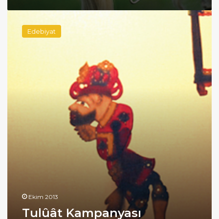
Tulûât
Kampanyası
Edebiyat
Ekim 2013
Tulûât Kampanyası