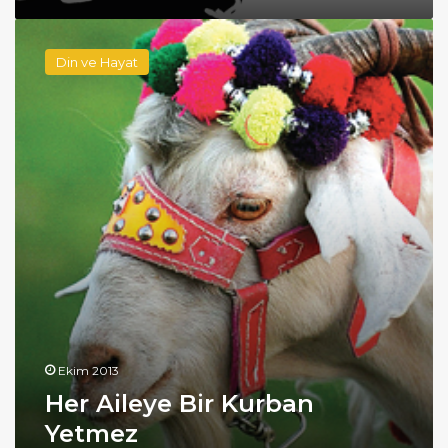
Her
Aileye
Din ve Hayat
Bir
Kurban
Yetmez
Ekim 2013
Her Aileye Bir Kurban
Yetmez