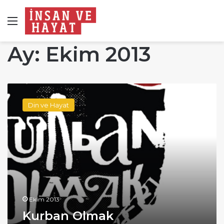
Menü
Ay:
Ekim 2013
Kurban
Olmak
Din ve Hayat
Ekim 2013
Kurban Olmak