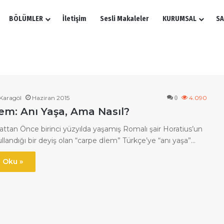
BÖLÜMLER
İletişim
Sesli Makaleler
KURUMSAL
SA
Karagöl
Haziran 2015
4.090
0
em: Anı Yaşa, Ama Nasıl?
lattan Önce birinci yüzyılda yaşamış Romalı şair Horatius’un
ullandığı bir deyiş olan “carpe dİem” Türkçe’ye “anı yaşa”…
 Oku »