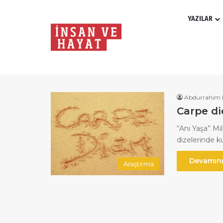
YAZILAR
Abdurrahim Karagöl
Abdurrahim 
Carpe di
“Anı Yaşa” Mi
dizelerinde k
Devamını
Araştırma