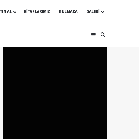
TIN AL
KİTAPLARIMIZ
BULMACA
GALERİ
Kenar Bölmesi
Arama yap ...