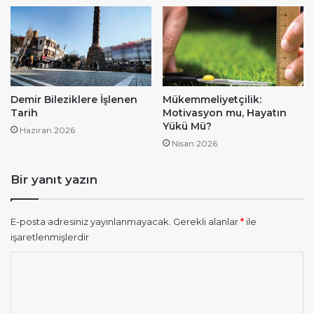
Demir Bileziklere İşlenen
Mükemmeliyetçilik:
Tarih
Motivasyon mu, Hayatın
Yükü Mü?
Haziran 2026
Nisan 2026
Bir yanıt yazın
E-posta adresiniz yayınlanmayacak.
Gerekli alanlar
*
ile
işaretlenmişlerdir
Y
o
r