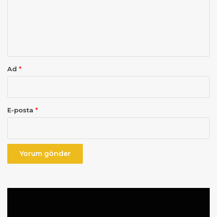
u
m
*
Ad
*
E-posta
*