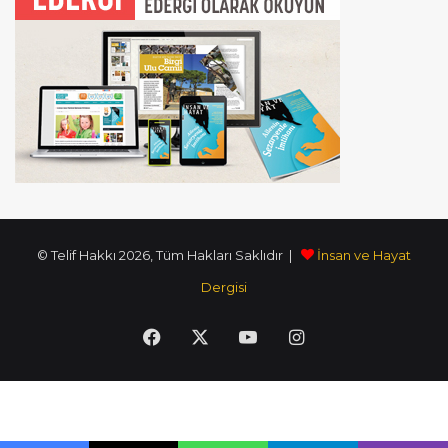
© Telif Hakkı 2026, Tüm Hakları Saklıdır |
İnsan ve Hayat
Dergisi
Facebook
X
YouTube
Instagram