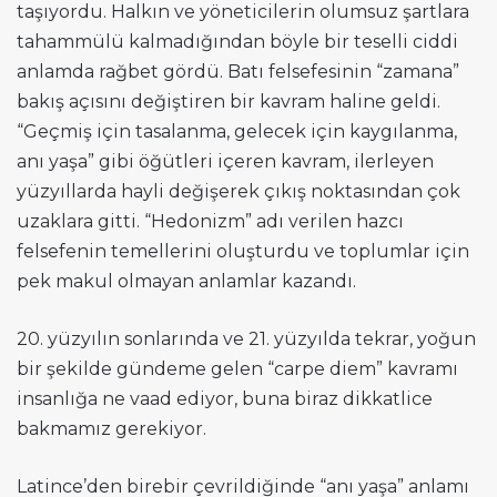
taşıyordu. Halkın ve yöneticilerin olumsuz şartlara
tahammülü kalmadığından böyle bir teselli ciddi
anlamda rağbet gördü. Batı felsefesinin “zamana”
bakış açısını değiştiren bir kavram haline geldi.
“Geçmiş için tasalanma, gelecek için kaygılanma,
anı yaşa” gibi öğütleri içeren kavram, ilerleyen
yüzyıllarda hayli değişerek çıkış noktasından çok
uzaklara gitti. “Hedonizm” adı verilen hazcı
felsefenin temellerini oluşturdu ve toplumlar için
pek makul olmayan anlamlar kazandı.
20. yüzyılın sonlarında ve 21. yüzyılda tekrar, yoğun
bir şekilde gündeme gelen “carpe diem” kavramı
insanlığa ne vaad ediyor, buna biraz dikkatlice
bakmamız gerekiyor.
Latince’den birebir çevrildiğinde “anı yaşa” anlamı