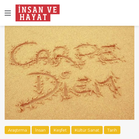
Menü
Araştırma
İnsan
Keşfet
Kültür Sanat
Tarih