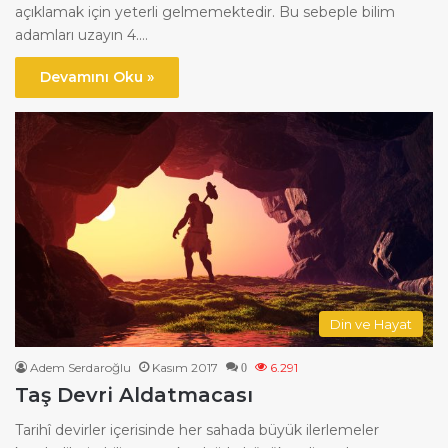
açıklamak için yeterli gelmemektedir. Bu sebeple bilim
adamları uzayın 4.…
Devamını Oku »
Din ve Hayat
Adem Serdaroğlu
Kasım 2017
6.291
0
Taş Devri Aldatmacası
Tarihî devirler içerisinde her sahada büyük ilerlemeler