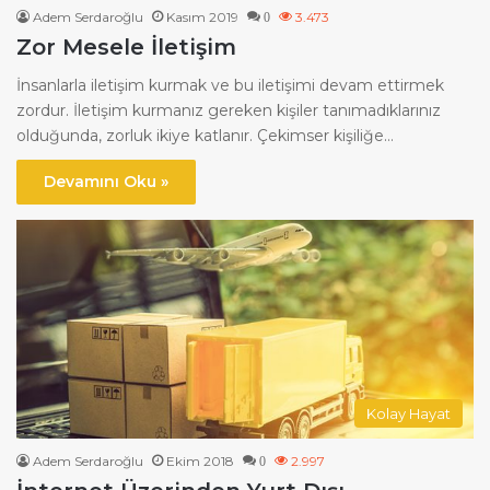
Adem Serdaroğlu
Kasım 2019
3.473
0
Zor Mesele İletişim
İnsanlarla iletişim kurmak ve bu iletişimi devam ettirmek
zordur. İletişim kurmanız gereken kişiler tanımadıklarınız
olduğunda, zorluk ikiye katlanır. Çekimser kişiliğe…
Devamını Oku »
Kolay Hayat
Adem Serdaroğlu
Ekim 2018
2.997
0