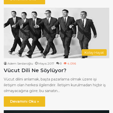
Kolay Hayat
Adem Serdaroğlu
Mayıs 2017
4.096
0
Vücut Dili Ne Söylüyor?
Vücut dilini anlamak, başta pazarlama olmak üzere işi
iletişim olan herkesi ilgilendirir. İletişim kurulmadan hiçbir iş
olmayacağına göre; bu sanatın…
Devamını Oku »