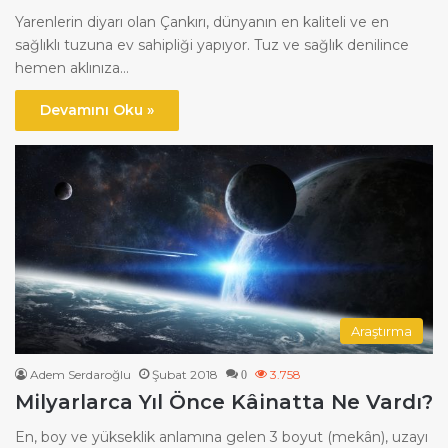
Yarenlerin diyarı olan Çankırı, dünyanın en kaliteli ve en
sağlıklı tuzuna ev sahipliği yapıyor. Tuz ve sağlık denilince
hemen aklınıza…
Devamını Oku »
Araştırma
Adem Serdaroğlu
Şubat 2018
3.758
0
Milyarlarca Yıl Önce Kâinatta Ne Vardı?
En, boy ve yükseklik anlamına gelen 3 boyut (mekân), uzayı