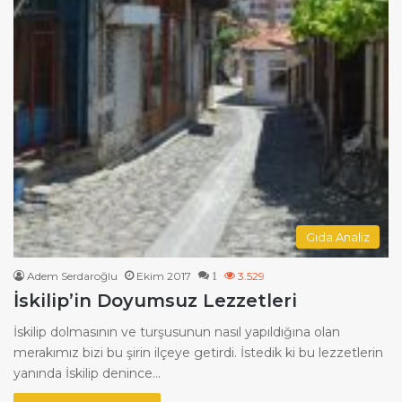
Gıda Analiz
Adem Serdaroğlu
Ekim 2017
3.529
1
İskilip’in Doyumsuz Lezzetleri
İskilip dolmasının ve turşusunun nasıl yapıldığına olan
merakımız bizi bu şirin ilçeye getirdi. İstedik ki bu lezzetlerin
yanında İskilip denince…