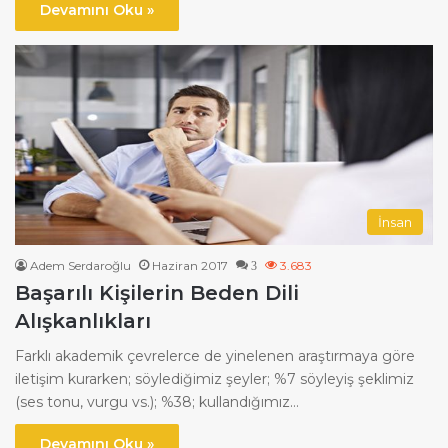
Devamını Oku »
İnsan
Adem Serdaroğlu
Haziran 2017
3.683
3
Başarılı Kişilerin Beden Dili
Alışkanlıkları
Farklı akademik çevrelerce de yinelenen araştırmaya göre
iletişim kurarken; söylediğimiz şeyler; %7 söyleyiş şeklimiz
(ses tonu, vurgu vs.); %38; kullandığımız…
Devamını Oku »