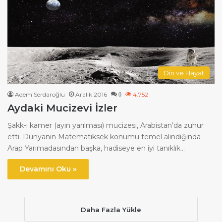
Din ve Hayat
Adem Serdaroğlu
Aralık 2016
4.752
0
Aydaki Mucizevi İzler
Şakk-ı kamer (ayın yarılması) mucizesi, Arabistan’da zuhur
etti. Dünyanın Matematiksek konumu temel alındığında
Arap Yarımadasından başka, hadiseye en iyi tanıklık…
Devamını Oku »
Daha Fazla Yükle