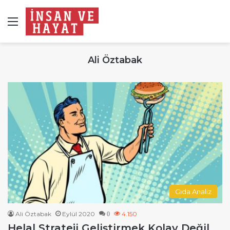
Menü
Ali Öztabak
Gıda Analiz
Ali Öztabak
Eylül 2020
4.150
0
Helal Strateji Geliştirmek Kolay Değil