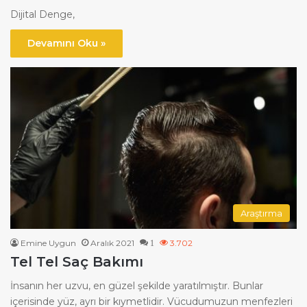
Dijital Denge,
Devamını Oku »
Araştırma
Emine Uygun
Aralık 2021
3.702
1
Tel Tel Saç Bakımı
İnsanın her uzvu, en güzel şekilde yaratılmıştır. Bunlar
içerisinde yüz, ayrı bir kıymetlidir. Vücudumuzun menfezleri