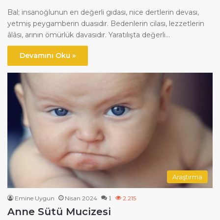
Bal; insanoğlunun en değerli gıdası, nice dertlerin devası,
yetmiş peygamberin duasıdır. Bedenlerin cilası, lezzetlerin
âlâsı, arının ömürlük davasıdır. Yaratılışta değerli…
Devamını Oku »
Araştırma
Emine Uygun
Nisan 2024
2.215
1
Anne Sütü Mucizesi