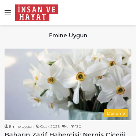
Menü
Emine Uygun
Deneme
Emine Uygun
Ocak 2026
130
0
Baharın Zarif Habercisi: Nergis Çiçeği