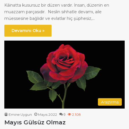
Kâinatta kusursuz bir düzen vardır. İnsan, düzenin en
muazzam parçasıdır. Neslin sıhhatle devamı, aile
müessesine bağlıdır ve evlatlar hiç şüphesiz,…
Devamını Oku »
Araştırma
Emine Uygun
Mayıs 2022
2.108
0
Mayıs Gülsüz Olmaz