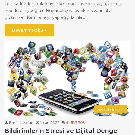
Gül; kadifeden dokusuyla, kendine has kokusuyla, âlemin
nadide bir çiçeğidir. Büyüdükçe alev alev kızarır, al al
gülümser. Katmerleşir yaprağı, damla…
Devamını Oku »
Kişisel Gelişim
Emine Uygun
Nisan 2022
3.305
0
Bildirimlerin Stresi ve Dijital Denge