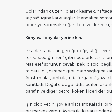
Uçlarından düzenli olarak kesmek, haftad
saç sağlığına katkı sağlar. Mandalina, somon
biberiye, sarımsak, soğan, tere ve dereotu
Kimyasal boyalar yerine kına
İnsanlar tabiatları gereği, değişikliği sever
renk, istediğin sen” gibi ifadelerle tanıtıl
Maalesef sorunun cevabı pek iç açıcı değil.
mineral oil, paraben gibi insan sağlığına za
Araştırmalar, ambalajında “organik” yazan
kanıtladı. Doğal olduğu iddia edilen ürünle
parafin ve diğer petrol kökenli içerikler 
İşin ciddiyetini şöyle anlatalım: Kafada, b
bir merkez vardır. Ayrıca iki kaş arasında