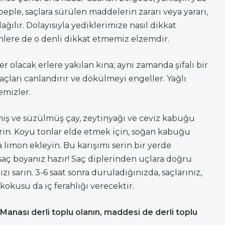
eple, saçlara sürülen maddelerin zararı veya yararı,
ılır. Dolayısıyla yediklerimize nasıl dikkat
nlere de o denli dikkat etmemiz elzemdir.
r olacak erlere yakılan kına; aynı zamanda şifalı bir
 saçları canlandırır ve dökülmeyi engeller. Yağlı
emizler.
miş ve süzülmüş çay, zeytinyağı ve ceviz kabuğu
tirin. Koyu tonlar elde etmek için, soğan kabuğu
a limon ekleyin. Bu karışımı serin bir yerde
 saç boyanız hazır! Saç diplerinden uçlara doğru
ı sarın. 3-6 saat sonra duruladığınızda, saçlarınız,
 kokusu da iç ferahlığı verecektir.
 Manası derli toplu olanın, maddesi de derli toplu