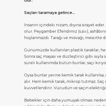
olur.
Saçları taramaya gelince…
İnsanın içindeki nizam, dışına sirayet eder
olur. Peygamber Efendimiz (s.a.v.), ashâbını
hoşlanmazdı. Tarağı ve misvağı, mescitte d
Günümüzde kullanılan plastik taraklar, he
Sonra saç maşası ve düzleştirici gibi ısıyla
süreli kullanımda bütün bunlar, saçı kırıyor
Oysa bunlar yerine kemik tarak kullanılsa, s
alır. Hem kemik tarak, mikrop tutmaz. Saç d
kuvvetlendirir. Vücudun ve saçın elektriğini
Bebekler için daha yumuşak olması neden