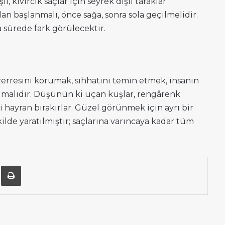
li, kıvırcık saçlar için seyrek dişli taraklar
dan başlanmalı, önce sağa, sonra sola geçilmelidir.
a sürede fark görülecektir.
erresini korumak, sıhhatini temin etmek, insanın
olmalıdır. Düşünün ki uçan kuşlar, rengârenk
i hayran bırakırlar. Güzel görünmek için ayrı bir
kilde yaratılmıştır; saçlarına varıncaya kadar tüm
n
Posta ile paylaş
Yazdır