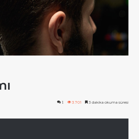
mı
3.701
3 dakika okuma süresi
1