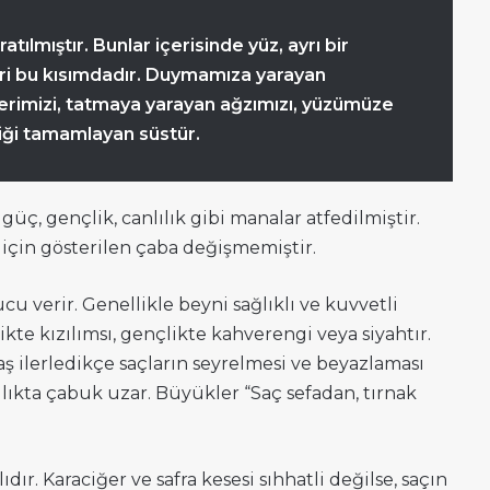
atılmıştır. Bunlar içerisinde yüz, ayrı bir
ri bu kısımdadır. Duymamıza yarayan
erimizi, tatmaya yarayan ağzımızı, yüzümüze
liği tamamlayan süstür.
üç, gençlik, canlılık gibi manalar atfedilmiştir.
 için gösterilen çaba değişmemiştir.
 verir. Genellikle beyni sağlıklı ve kuvvetli
likte kızılımsı, gençlikte kahverengi veya siyahtır.
 Yaş ilerledikçe saçların seyrelmesi ve beyazlaması
lılıkta çabuk uzar. Büyükler “Saç sefadan, tırnak
dır. Karaciğer ve safra kesesi sıhhatli değilse, saçın