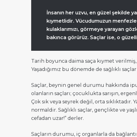
İnsanın her uzvu, en güzel şekilde yar
kıymetlidir. Vücudumuzun menfezle
kulaklarımızı, görmeye yarayan gözl
bakınca görürüz. Saçlar ise, o güzel
Tarih boyunca daima saça kıymet verilmiş, g
Yaşadığımız bu dönemde de sağlıklı saçlar
Saçlar, beynin genel durumu hakkında ipucu
olanların saçları; çocuklukta sarışın, ergen
Çok sık veya seyrek değil, orta sıklıktadır.
normaldir. Sağlıklı saçlar, gençlikte ve yaş
cefadan uzar!” derler.
Saçların durumu, iç organlarla da bağlantılı