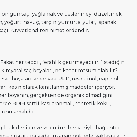
a bir gün saçı yağlamak ve beslenmeyi düzeltmek;
, yoğurt, havuç, tarçın, yumurta, yulaf, ıspanak,
, saçı kuvvetlendiren nimetlerdendir.
. Fakat her tebdil, ferahlık getirmeyebilir. “İstediğin
an kimyasal saç boyaları, ne kadar masum olabilir?
 Saç boyaları; amonyak, PPD, resorcinol, napthol,
rarı kesin olarak kanıtlanmış maddeler içeriyor.
 her boyanın, gerçekten de organik olmadığını
rde BDIH sertifikası aranmalı, sentetik koku,
bulunmamalıdır.
ıngıldak denilen ve vücudun her yeriyle bağlantılı
n ense çukuruna kadar uzanan bölgede, yaklaşık yüz