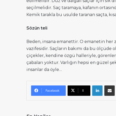
edilmelidir. Düz ve dalgalı saçlar için sık diş
seçilmelidir. Saç taramaya, kafanın ortasın
Kemik tarakla bu usulde taranan saçta, kıs
Sözün teli
Beden, insana emanettir. O emanetin her z
vazifesidir. Saçların bakımı da bu ölçüde 
çiçekler, kendine özgü halleriyle, görenler
çabaları yoktur. Varlığın hepsi en güzel şe
insanlar da öyle…
LinkedI
E-
Facebook
X