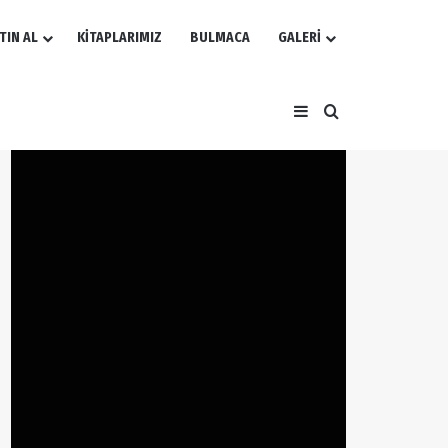
TIN AL
KİTAPLARIMIZ
BULMACA
GALERİ
Kenar Bölmesi
Arama yap ...