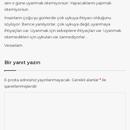
sen o güne uyanmak istemiyorsun. Yapacaklarını yapmak
istemiyorsun.
İnsanların çoğu şu günlerde çok uykuya ihtiyacı olduğunu
söylüyor. Bence yanılıyorlar, çok uykuya değil, uyanmaya
ihtiyaçları var. Uyanmak için sebeplere ihtiyaçları var. Uyanmak
istemedikleri için uykuları var zannediyorlar…
Vesselam.
Bir yanıt yazın
E-posta adresiniz yayınlanmayacak.
Gerekli alanlar
*
ile
işaretlenmişlerdir
Y
o
r
u