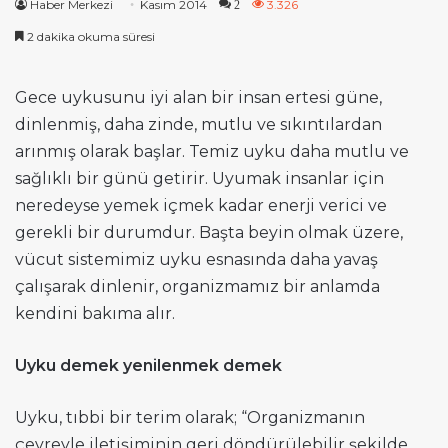
Haber Merkezi
Kasım 2014
3.326
2
2 dakika okuma süresi
Gece uykusunu iyi alan bir insan ertesi güne,
dinlenmiş, daha zinde, mutlu ve sıkıntılardan
arınmış olarak başlar. Temiz uyku daha mutlu ve
sağlıklı bir günü getirir. Uyumak insanlar için
neredeyse yemek içmek kadar enerji verici ve
gerekli bir durumdur. Başta beyin olmak üzere,
vücut sistemimiz uyku esnasında daha yavaş
çalışarak dinlenir, organizmamız bir anlamda
kendini bakıma alır.
Uyku demek yenilenmek demek
Uyku, tıbbi bir terim olarak; “Organizmanın
çevreyle iletişiminin geri döndürülebilir şekilde