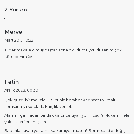
2 Yorum
d
Merve
e
Mart 2015, 10:22
d
süper makale olmuş baştan sona okudum uyku düzenim çok
i
kötü benim 🙁
k
i
:
d
Fatih
e
Aralık 2023, 00:30
d
Çok güzel bir makale… Bununla beraber kaç saat uyumalı
i
sorusuna şu sorularla karşılık verilebilir:
k
i
Alarmın çalmadan bir dakika önce uyanıyor musun? Mükemmele
yakın saati bulmuşsun…
:
Sabahları uyanıyor ama kalkamıyor musun? Sorun saatte değil,