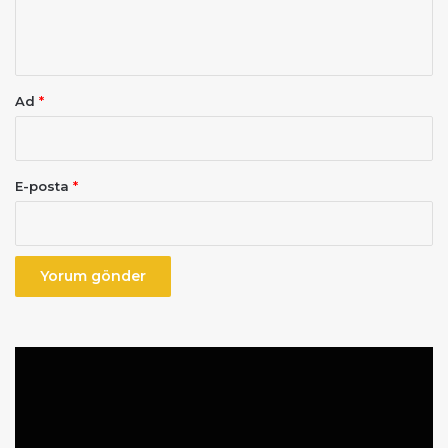
m
*
Ad
*
E-posta
*