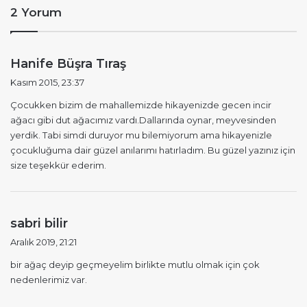
2 Yorum
d
Hanife Büşra Tıraş
e
Kasım 2015, 23:37
d
Çocukken bizim de mahallemizde hikayenizde gecen incir
i
ağacı gibi dut ağacımız vardı.Dallarında oynar, meyvesinden
k
yerdik. Tabi simdi duruyor mu bilemiyorum ama hikayenizle
i
çocukluğuma dair güzel anılarımı hatırladım. Bu güzel yazınız için
:
size teşekkür ederim.
d
sabri bilir
e
Aralık 2019, 21:21
d
bir ağaç deyip geçmeyelim birlikte mutlu olmak için çok
i
nedenlerimiz var.
k
i