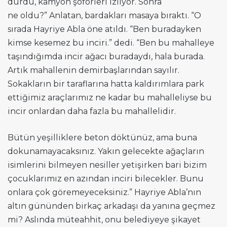
durdu, kamyon şoförleri izliyor. Sonra
ne oldu?” Anlatan, bardakları masaya bıraktı. “O
sırada Hayriye Abla öne atıldı. “Ben buradayken
kimse kesemez bu inciri.” dedi. “Ben bu mahalleye
taşındığımda incir ağacı buradaydı, hala burada.
Artık mahallenin demirbaşlarından sayılır.
Sokakların bir taraflarına hatta kaldırımlara park
ettiğimiz araçlarımız ne kadar bu mahalleliyse bu
incir onlardan daha fazla bu mahallelidir.
Bütün yeşilliklere beton döktünüz, ama buna
dokunamayacaksınız. Yakın gelecekte ağaçların
isimlerini bilmeyen nesiller yetişirken bari bizim
çocuklarımız en azından inciri bilecekler. Bunu
onlara çok göremeyeceksiniz.” Hayriye Abla’nın
altın gününden birkaç arkadaşı da yanına geçmez
mi? Aslında müteahhit, onu belediyeye şikayet