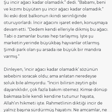
Şu incir ağacı kadar olamadık.” dedi. “Babamı, beni
ve kızımı büyüten şu incir ağacı kadar olamadık.”
İki eski dost balkonun ikindi serinliğinde
oturuyorlardı. İncir ağacını işaret eden, konuşmaya
devam etti. “Dedem kendi elleriyle dikmiş bu ağacı.
Tabi o zamanlar burası hep tarlaymış. İşte şu
marketin yerinde büyükbaş hayvanlar otlarmış.
Şimdi park olan şu arsada ise büyük bir mandıra
varmış.”
Dinleyen, ‘incir ağacı kadar olamadık’ sözünün
sebebini soracak oldu; ama anlatan neredeyse
soluk bile almıyordu. “İnciri bilirsin zeytin gibi
dayanıklıdır, çok fazla bakım istemez. Kimse dönüp
bakmasa bile kendi kendine tutunur hayata,
Allah’ın hikmeti işte. Rahmetlinin diktiği incir de
yalnız başına sürdürmüş hayatını. Ne amcamlar, ne