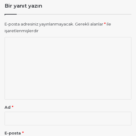
:
Bir yanıt yazın
E-posta adresiniz yayınlanmayacak.
Gerekli alanlar
*
ile
işaretlenmişlerdir
Y
o
r
u
m
*
Ad
*
E-posta
*