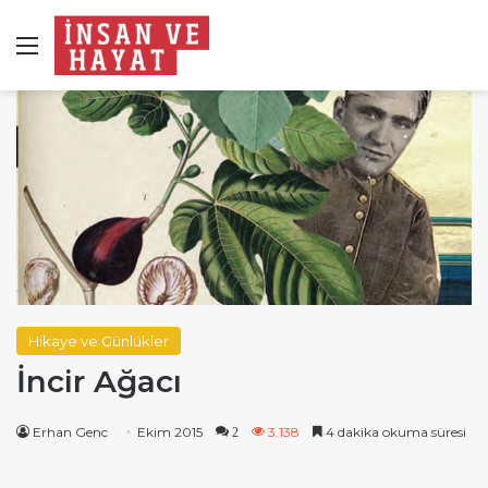
Menü
Hikaye ve Günlükler
İncir Ağacı
Erhan Genc
Ekim 2015
3.138
4 dakika okuma süresi
2