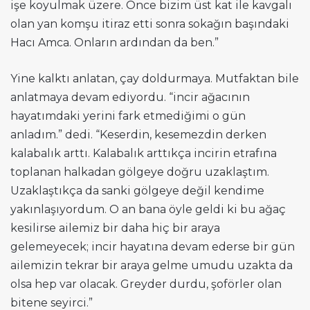
işe koyulmak üzere. Önce bizim üst kat ile kavgalı
olan yan komşu itiraz etti sonra sokağın başındaki
Hacı Amca. Onların ardından da ben.”
Yine kalktı anlatan, çay doldurmaya. Mutfaktan bile
anlatmaya devam ediyordu. “incir ağacının
hayatımdaki yerini fark etmediğimi o gün
anladım.” dedi. “Keserdin, kesemezdin derken
kalabalık arttı. Kalabalık arttıkça incirin etrafına
toplanan halkadan gölgeye doğru uzaklaştım.
Uzaklaştıkça da sanki gölgeye değil kendime
yakınlaşıyordum. O an bana öyle geldi ki bu ağaç
kesilirse ailemiz bir daha hiç bir araya
gelemeyecek; incir hayatına devam ederse bir gün
ailemizin tekrar bir araya gelme umudu uzakta da
olsa hep var olacak. Greyder durdu, şoförler olan
bitene seyirci.”