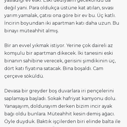
yasladığı ev eski. Eski dediysem gecekondu da
değil yani. Para oldukça üstüne kat atılan, sıvası
yarım yamalak, çatısı ona göre bir ev bu. Üç katlı.
İncirin boyundan iki apartman katı daha uzun. Bu
binayı müteahhit almış.
Bir an evvel yıkmak istiyor. Yerine çok daireli az
komşulu bir apartman dikecek. İki tanesini eski
binanın sahibine verecek, gerisini şimdikinin üç,
dört katı fiyatına satacak. Bina boşaldı. Cam
çerçeve söküldü.
Devasa bir greyder boş duvarlara iri pençelerini
saplamaya başladı. Sokak hafriyat kamyonu dolu.
Yanaşayım, doldurayım derken bizim incir ayak
bağı oldu bunlara. Müteahhit kesin demiş ağacı.
Öyle duyduk. Baktık işçilerden biri elinde balta ile