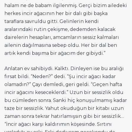
halam ne de babam ilgilenmiş. Gerçi bizim ailedeki
herkes incir ağacının her bir dalı gibi başka
taraflara savruldu gitti. Gelinlerin kendi
aralarındaki rutin çekişme, dedemden kalacak
dairelerin hesapları, amcamların sessiz kalmaları
ailenin dağılmasına sebep oldu. Her bir dal ben
artık kendi başıma bir ağacım der gibiydi.”
Anlatan ev sahibiydi. Kalktı. Dinleyen ise bu aralığı
fırsat bildi. “Neden?” dedi. “Şu incir ağacı kadar
olamadın?” Çayı demledi, geri geldi. “Geçen hafta
incir ağacını keseceklerdi.” Uzun bir sessizlik oldu
bu cümleden sonra. Sanki hiç konuşulmamış kadar
taze bir sessizlik. Yahut okuduğun bir kitabı uzun
zaman sonra tekrar hatırlamışsın gibi bir sessizlik…
“İncir ağacı karşı kaldırımın köşesinde. Sırtını