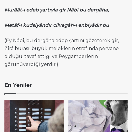
Murâât-ı edeb şartıyla gir Nâbî bu dergâha,
Metâf-ı kudsiyândır cilvegâh-ı enbiyâdır bu
(Ey Nâbî, bu dergâha edep şartını gözeterek gir,
Zîrâ burası, büyük meleklerin etrafında pervane
olduğu, tavaf ettiği ve Peygamberlerin
görünüverdiği yerdir.)
En Yeniler