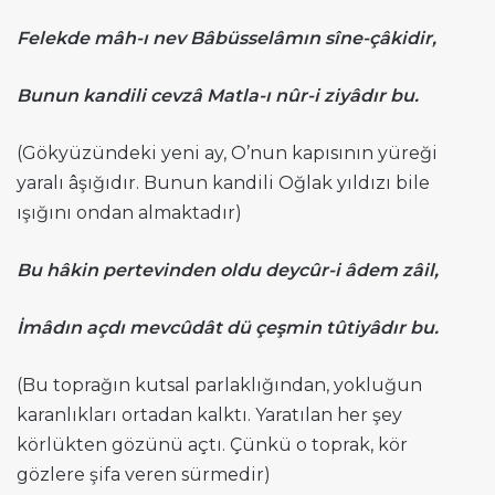
Felekde mâh-ı nev Bâbüsselâmın sîne-çâkidir,
Bunun kandili cevzâ Matla-ı nûr-i ziyâdır bu.
(Gökyüzündeki yeni ay, O’nun kapısının yüreği
yaralı âşığıdır. Bunun kandili Oğlak yıldızı bile
ışığını ondan almaktadır)
Bu hâkin pertevinden oldu deycûr-i âdem zâil,
İmâdın açdı mevcûdât dü çeşmin tûtiyâdır bu.
(Bu toprağın kutsal parlaklığından, yokluğun
karanlıkları ortadan kalktı. Yaratılan her şey
körlükten gözünü açtı. Çünkü o toprak, kör
gözlere şifa veren sürmedir)