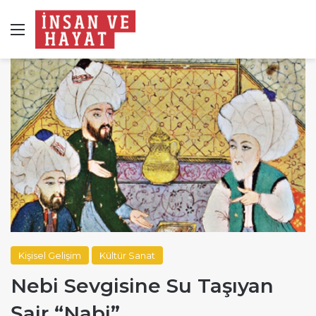
Menü
Kişisel Gelişim
Kültür Sanat
Nebi Sevgisine Su Taşıyan
Şair “Nabi”