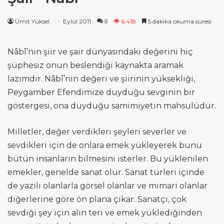
Ümit Yüksel
Eylül 2011
6.418
5 dakika okuma süresi
0
Nâbî’nin şiir ve şair dünyasındaki değerini hiç
şüphesiz onun beslendiği kaynakta aramak
lazımdır. Nâbî’nin değeri ve şiirinin yüksekliği,
Peygamber Efendimize duyduğu sevginin bir
göstergesi, ona duyduğu samimiyetin mahsulüdür.
Milletler, değer verdikleri şeyleri severler ve
sevdikleri için de onlara emek yükleyerek bunu
bütün insanların bilmesini isterler. Bu yüklenilen
emekler, genelde sanat olur. Sanat türleri içinde
de yazılı olanlarla görsel olanlar ve mimari olanlar
diğerlerine göre ön plana çıkar. Sanatçı, çok
sevdiği şey için alın teri ve emek yüklediğinden