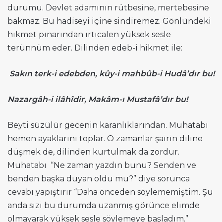
durumu. Devlet adamının rütbesine, mertebesine
bakmaz. Bu hadiseyi içine sindiremez. Gönlündeki
hikmet pınarından irticalen yüksek sesle
terünnüm eder. Dilinden edeb-i hikmet ile:
Sakın terk-i edebden, kûy-i mahbûb-i Hudâ’dır bu!
Nazargâh-i ilâhîdir, Makâm-ı Mustafâ’dır bu!
Beyti süzülür gecenin karanlıklarından. Muhatabı
hemen ayaklarını toplar. O zamanlar şairin diline
düşmek de, dilinden kurtulmak da zordur.
Muhatabı “Ne zaman yazdın bunu? Senden ve
benden başka duyan oldu mu?” diye sorunca
cevabı yapıştırır “Daha önceden söylememiştim. Şu
anda sizi bu durumda uzanmış görünce elimde
olmayarak yüksek sesle söylemeye başladım.”