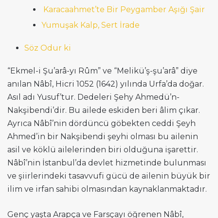
Karacaahmet’te Bir Peygamber Aşığı Şair
Yumuşak Kalp, Sert İrade
Söz Odur ki
“Ekmel-i Şu’arâ-yı Rûm” ve “Melikü’ş-şu’arâ” diye
anılan Nâbî, Hicri 1052 (1642) yılında Urfa’da doğar.
Asıl adı Yusuf’tur. Dedeleri Şehy Ahmedü’n-
Nakşibendi’dir. Bu ailede eskiden beri âlim çıkar.
Ayrıca Nâbî’nin dördüncü göbekten ceddi Şeyh
Ahmed’in bir Nakşibendi şeyhi olması bu ailenin
asil ve köklü ailelerinden biri olduğuna işarettir.
Nâbî’nin İstanbul’da devlet hizmetinde bulunması
ve şiirlerindeki tasavvufi gücü de ailenin büyük bir
ilim ve irfan sahibi olmasından kaynaklanmaktadır.
Genç yaşta Arapça ve Farsçayı öğrenen Nâbî,