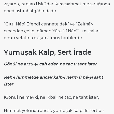
ziyaretçisi olan Üsküdar Karacaahmet mezarlığında
ebedi istirahatgâhındadır.
“Gitti Nâbî Efendî cennete dek” ve “Zelihâ’yı
cihandan çekdi dâmen Yûsuf-î Nâbî” mısraları
onun vefatına düşürülmüş tarihlerdir.
Yumuşak Kalp, Sert İrade
Gönül ne arzu-yı cah eder, ne tac u taht ister
Reh-i himmetde ancak kalb-i nerm ü pâ-yi saht
ister
(Gönül ne mevki, ne ikbal, ne tac, ne taht ister,
Himmet yolunda ancak yumuşak kalp ile sert bir