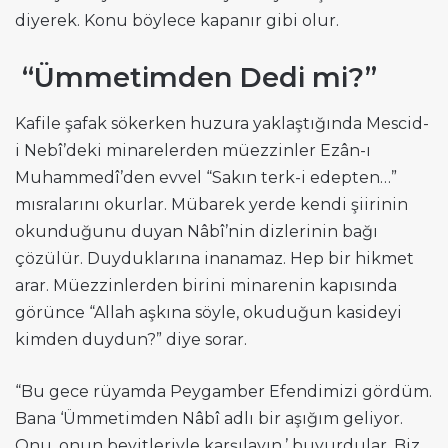
diyerek. Konu böylece kapanır gibi olur.
“Ümmetimden Dedi mi?”
Kafile şafak sökerken huzura yaklaştığında Mescid-
i Nebî’deki minarelerden müezzinler Ezân-ı
Muhammedî’den evvel “Sakın terk-i edepten…”
mısralarını okurlar. Mübarek yerde kendi şiirinin
okunduğunu duyan Nâbî’nin dizlerinin bağı
çözülür. Duyduklarına inanamaz. Hep bir hikmet
arar. Müezzinlerden birini minarenin kapısında
görünce “Allah aşkına söyle, okuduğun kasideyi
kimden duydun?” diye sorar.
“Bu gece rüyamda Peygamber Efendimizi gördüm.
Bana ‘Ümmetimden Nâbî adlı bir aşığım geliyor.
Onu, onun beyitleriyle karşılayın.’ buyurdular. Biz