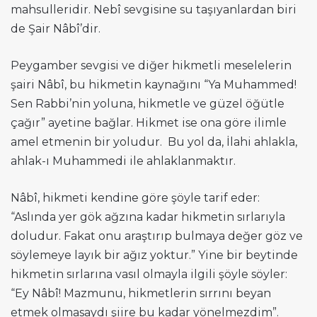
mahsulleridir. Nebî sevgisine su taşıyanlardan biri
de Şair Nâbî’dir.
Peygamber sevgisi ve diğer hikmetli meselelerin
şairi Nâbî, bu hikmetin kaynağını “Ya Muhammed!
Sen Rabbi’nin yoluna, hikmetle ve güzel öğütle
çağır” ayetine bağlar. Hikmet ise ona göre ilimle
amel etmenin bir yoludur. Bu yol da, İlahi ahlakla,
ahlak-ı Muhammedi ile ahlaklanmaktır.
Nâbî, hikmeti kendine göre şöyle tarif eder:
“Aslında yer gök ağzına kadar hikmetin sırlarıyla
doludur. Fakat onu araştırıp bulmaya değer göz ve
söylemeye layık bir ağız yoktur.” Yine bir beytinde
hikmetin sırlarına vasıl olmayla ilgili şöyle söyler:
“Ey Nâbî! Mazmunu, hikmetlerin sırrını beyan
etmek olmasaydı şiire bu kadar yönelmezdim”.