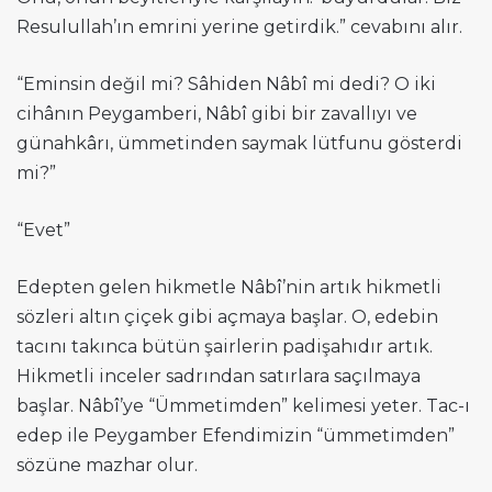
Resulullah’ın emrini yerine getirdik.” cevabını alır.
“Eminsin değil mi? Sâhiden Nâbî mi dedi? O iki
cihânın Peygamberi, Nâbî gibi bir zavallıyı ve
günahkârı, ümmetinden saymak lütfunu gösterdi
mi?”
“Evet”
Edepten gelen hikmetle Nâbî’nin artık hikmetli
sözleri altın çiçek gibi açmaya başlar. O, edebin
tacını takınca bütün şairlerin padişahıdır artık.
Hikmetli inceler sadrından satırlara saçılmaya
başlar. Nâbî’ye “Ümmetimden” kelimesi yeter. Tac-ı
edep ile Peygamber Efendimizin “ümmetimden”
sözüne mazhar olur.