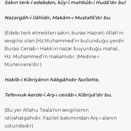
Sakın terk-i edebden, kûy-i mahbûb-i Hudâ’dır bu!
Nazargâh-i ilâhîdir, Makâm-ı Mustafâ’dır bu.
(Edebi terk etmekten sakın, burası Hazreti Allah’ın
sevgilisi olan (Hz.Muhammed’in bulunduğu yerdir.
Burası Cenab-ı Hakk’ın nazar buyurduğu mahal,
Hz. Muhammed’in makamıdır. (Medine-i
Münevvere’dir.)
Habîb-i Kibriyânın hâbgâhıdır fazîlette,
Tefevvuk-kerde-i Arş-ı cenâb-ı Kibriyâ’dır bu.
(Bu yer Allahu Teala’nın sevgilisinin
istirahatgahıdır. Fazilet bakımından Arş-ı alanın
üstündedir)