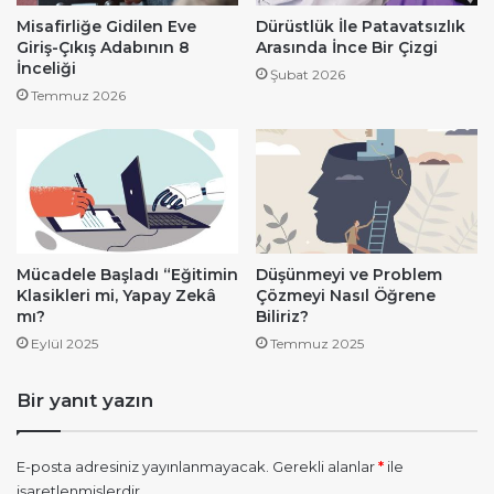
Misafirliğe Gidilen Eve
Dürüstlük İle Patavatsızlık
Giriş-Çıkış Adabının 8
Arasında İnce Bir Çizgi
İnceliği
Şubat 2026
Temmuz 2026
Mücadele Başladı “Eğitimin
Düşünmeyi ve Problem
Klasikleri mi, Yapay Zekâ
Çözmeyi Nasıl Öğrene
mı?
Biliriz?
Eylül 2025
Temmuz 2025
Bir yanıt yazın
E-posta adresiniz yayınlanmayacak.
Gerekli alanlar
*
ile
işaretlenmişlerdir