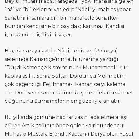
Beyitli muammada, Farsçada “yok” manasına gelen
“nâ” ve “bî” eklerini vasledip “Nâbî” yi mahlas yapar.
Sanatını insanlara bin bir maharetle sunarken
bundan kendisine bir pay da çıkartmaz. Kendisi
için kendi “hiç”liğini seçer.
Birçok gazaya katılır Nâbî. Lehistan (Polonya)
seferinde Kamaniçe’nin fethi üzerine yazdığı
“Düşdi Kamençe kısmına nur-ı Muhammedî” şiiri
kapıya asılır. Sonra Sultan Dördüncü Mehmet’in
çok beğendiği Fetihname-i Kamaniçe’yi kaleme
alır. Dört sene sonra Edirne’de şehzadelerin sünnet
düğününü Surnamelerin en güzeliyle anlatır.
Bu yıllarda gönlüne hac farizasını eda etme ateşi
düşer. Artık çağının önde gelen şairlerindendir.
Muhasip Mustafa Efendi, Kaptan-ı Derya olur. Yusuf