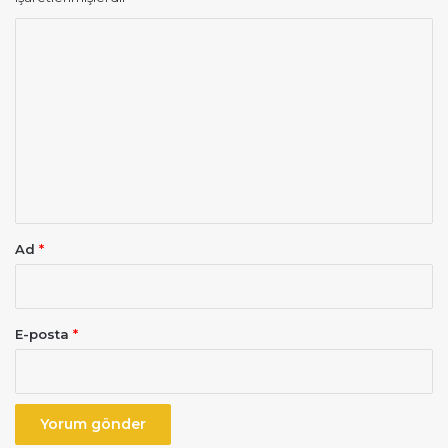
Y
o
r
u
m
*
Ad
*
E-posta
*