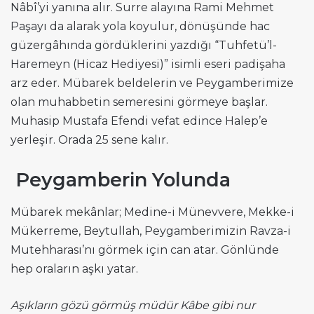
Nâbî’yi yanına alır. Surre alayına Rami Mehmet
Paşayı da alarak yola koyulur, dönüşünde hac
güzergâhında gördüklerini yazdığı “Tuhfetü’l-
Haremeyn (Hicaz Hediyesi)” isimli eseri padişaha
arz eder. Mübarek beldelerin ve Peygamberimize
olan muhabbetin semeresini görmeye başlar.
Muhasip Mustafa Efendi vefat edince Halep’e
yerleşir. Orada 25 sene kalır.
Peygamberin Yolunda
Mübarek mekânlar; Medine-i Münevvere, Mekke-i
Mükerreme, Beytullah, Peygamberimizin Ravza-i
Mutehharası’nı görmek için can atar. Gönlünde
hep oraların aşkı yatar.
Aşıkların gözü görmüş müdür Kâbe gibi nur