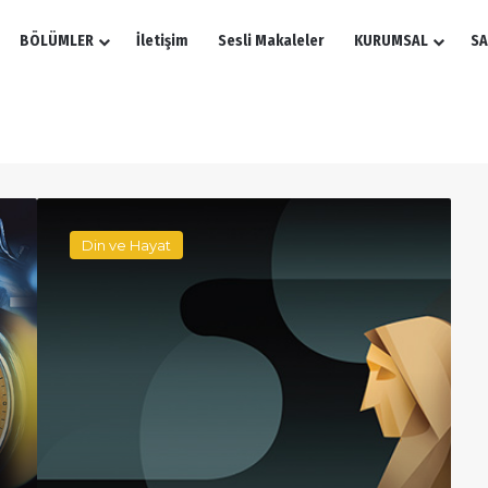
BÖLÜMLER
İletişim
Sesli Makaleler
KURUMSAL
SA
Mirasta
Dede
Din ve Hayat
Nine
Mahrumu
Gerçeği
Nedir?