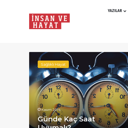
YAZILAR
Ay:
Kasım 2014
Günde
Kaç
Sağlıklı Hayat
Saat
Uyumalı?
Kasım 2014
Günde Kaç Saat
Uyumalı?