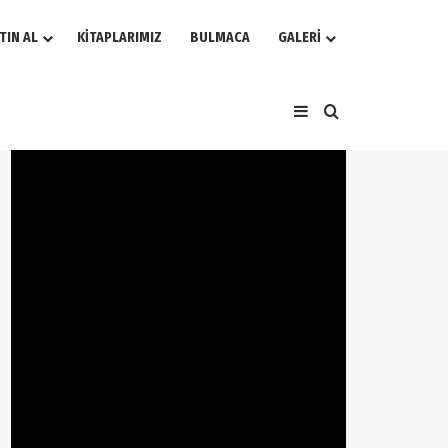
TIN AL
KİTAPLARIMIZ
BULMACA
GALERİ
Kenar Bölmesi
Arama yap ...