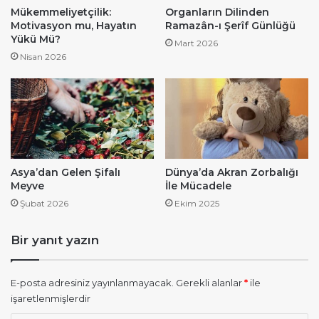
Mükemmeliyetçilik:
Organların Dilinden
Motivasyon mu, Hayatın
Ramazân-ı Şerîf Günlüğü
Yükü Mü?
Mart 2026
Nisan 2026
Asya’dan Gelen Şifalı
Dünya’da Akran Zorbalığı
Meyve
İle Mücadele
Şubat 2026
Ekim 2025
Bir yanıt yazın
E-posta adresiniz yayınlanmayacak.
Gerekli alanlar
*
ile
işaretlenmişlerdir