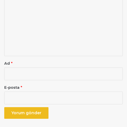
Y
o
r
u
m
*
Ad
*
E-posta
*