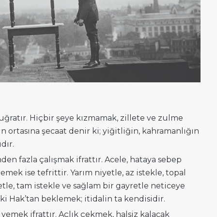
 uğratır. Hiçbir şeye kızmamak, zillete ve zulme
n ortasına şecaat denir ki; yiğitliğin, kahramanlığın
dır.
den fazla çalışmak ifrattır. Acele, hataya sebep
ek ise tefrittir. Yarım niyetle, az istekle, topal
tle, tam istekle ve sağlam bir gayretle neticeye
ki Hak’tan beklemek; itidalin ta kendisidir.
yemek ifrattır. Açlık çekmek, halsiz kalacak