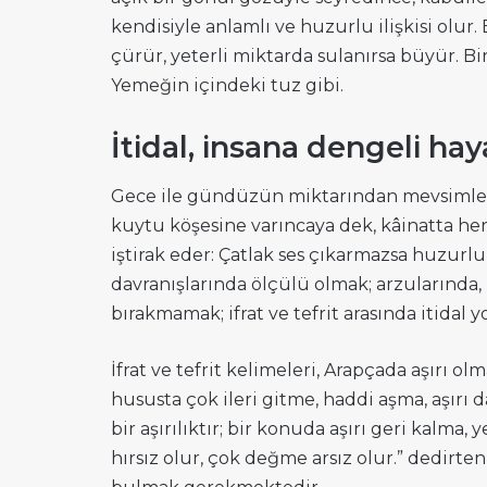
kendisiyle anlamlı ve huzurlu ilişkisi olur.
çürür, yeterli miktarda sulanırsa büyür. B
Yemeğin içindeki tuz gibi.
İtidal, insana dengeli hay
Gece ile gündüzün miktarından mevsimler
kuytu köşesine varıncaya dek, kâinatta he
iştirak eder: Çatlak ses çıkarmazsa huzurl
davranışlarında ölçülü olmak; arzularında,
bırakmamak; ifrat ve tefrit arasında itidal 
İfrat ve tefrit kelimeleri, Arapçada aşırı o
hususta çok ileri gitme, haddi aşma, aşırı
bir aşırılıktır; bir konuda aşırı geri kalma
hırsız olur, çok değme arsız olur.” dedirten