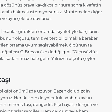
 gözünüz oraya kaydıkça bir süre sonra kıyafetin
ık o tarafa bakmak istemiyorsunuz. Muhtemelen diğer
i ve aynı şekilde davrandı.
 İnsanlar girdikleri ortamda kıyafetiyle karşılanır,
at bunun ölçüsü, temiz ve tertipli olmakla beraber
rilen ortama uyum sağlayabilmek, ölçünün ta
otoğrafçısı C. Bresson’un dediği gibi; “Ölçüsüzlük
la katlanılmaz hale gelir. Yalnızca ölçülü şeyler
aşı
yol gibi önümüzde uzuyor. Bazen doludizgin
oruz. Her ikisinin de yolculuk adabına aykırı
 mihenk taşı, dengedir. Kişi hayatı, dengeli ve
nici tavırlar sergiler. Hem dış dünyayla hem