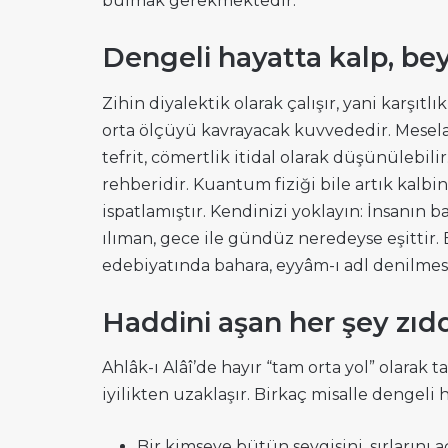
bulmak gerekmektedir.
Dengeli hayatta kalp, be
Zihin diyalektik olarak çalışır, yani karşıtlıkl
orta ölçüyü kavrayacak kuvvededir. Mesela,
tefrit, cömertlik itidal olarak düşünülebili
rehberidir. Kuantum fiziği bile artık kal
ispatlamıştır. Kendinizi yoklayın: İnsanın 
ılıman, gece ile gündüz neredeyse eşittir. B
edebiyatında bahara, eyyâm-ı adl denilmes
Haddini aşan her şey zıd
Ahlâk-ı Alâî’de hayır “tam orta yol” olarak ta
iyilikten uzaklaşır. Birkaç misalle dengeli 
Bir kimseye bütün sevgisini, sırlarını a