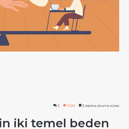
2.510
3 dakika okuma süresi
3
in iki temel beden