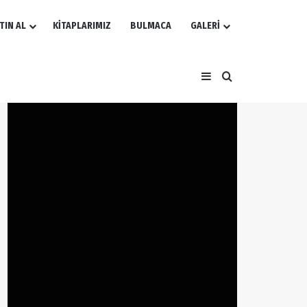
TIN AL
KİTAPLARIMIZ
BULMACA
GALERİ
Kenar Bölmesi
Arama yap ...