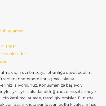
 ruh selameti
nı aralar
ce analiz eder
üşür
tmak için sizi bir sosyal etkinliğe davet edelim.
 düzenlenen seminere konuşmacı olarak
yerinizi alıyorsunuz. Konuşmanıza başlıyor,
iriyle ayrı ayrı alakadar olduğunuzu hissettirmeye
için katılımcılar sade, resmî giyinmişler. Elinizde
ekiyor. Başlangıçta parıldayan pullu kıyafetini hoş