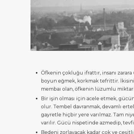
Öfkenin çokluğu ifrattır, insanı zarara
boyun eğmek, korkmak tefrittir. İkisini
membaı olan, öfkenin lüzumlu miktarı
Bir işin olması için acele etmek, gücün
olur. Tembel davranmak, devamlı ertelem
gayretle hiçbir yere varılmaz. Tam niye
varılır. Gücü nispetinde azmedip, tevfi
Bedeni zorlayacak kadar çok ve çeşitli 