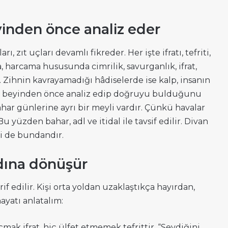
yinden önce analiz eder
arı, zıt uçları devamlı fikreder. Her işte ifratı, tefriti,
 harcama hususunda cimrilik, savurganlık, ifrat,
r. Zihnin kavrayamadığı hâdiselerde ise kalp, insanın
bin beyinden önce analiz edip doğruyu bulduğunu
bahar günlerine ayrı bir meyli vardır. Çünkü havalar
u yüzden bahar, adl ve itidal ile tavsif edilir. Divan
i de bundandır.
dına dönüşür
rif edilir. Kişi orta yoldan uzaklaştıkça hayırdan,
hayatı anlatalım:
çmak ifrat, hiç ülfet etmemek tefrittir. “Sevdiğini