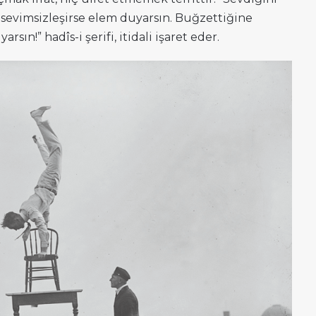
 sevimsizleşirse elem duyarsın. Buğzettiğine
ın!” hadîs-i şerifi, itidali işaret eder.