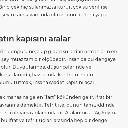
 Bir çiçek hiç sulanmazsa kurur, çok su verilirse
ir şeyin tam kıvamında olması onu değerli yapar:
atın kapısını aralar
in döngüsüne, akıp giden sulardan ormanların en
r şey muazzam bir ölçüdedir. İnsan da bu dengeye
u olur. Duygularında, düşüncelerinde ve
 korkularında, hazlarında kontrolü elden
yolunu tutmak, insana saadet kapısını açar.
lmak manasına gelen “fart” kökünden gelir. İfrat bir
 davranma demektir. Tefrit ise, bunun tam zıddında
, yeterli olmama anlamındadır. Atalarımıza, “Aç koyma
 bu ifrat ve tefrit uçları arasında hep bir denge