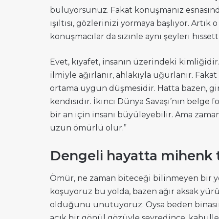
buluyorsunuz. Fakat konuşmanız esnasında
ışıltısı, gözlerinizi yormaya başlıyor. Art
konuşmacılar da sizinle aynı şeyleri hissett
Evet, kıyafet, insanın üzerindeki kimliğidir.
ilmiyle ağırlanır, ahlakıyla uğurlanır. Fak
ortama uygun düşmesidir. Hatta bazen, gi
kendisidir. İkinci Dünya Savaşı’nın belge f
bir an için insanı büyüleyebilir. Ama zaman
uzun ömürlü olur.”
Dengeli hayatta mihenk t
Ömür, ne zaman biteceği bilinmeyen bir 
koşuyoruz bu yolda, bazen ağır aksak yürüy
olduğunu unutuyoruz. Oysa beden binasının
açık bir gönül gözüyle seyredince, kabulle