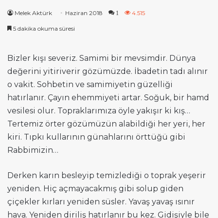
Melek Aktürk
Haziran 2018
4.515
1
5 dakika okuma süresi
Bizler kışı severiz. Samimi bir mevsimdir. Dünya
değerini yitiriverir gözümüzde. İbadetin tadı alınır
o vakit. Sohbetin ve samimiyetin güzelliği
hatırlanır. Çayın ehemmiyeti artar. Soğuk, bir hamd
vesilesi olur. Topraklarımıza öyle yakışır ki kış…
Tertemiz örter gözümüzün alabildiği her yeri, her
kiri. Tıpkı kullarının günahlarını örttüğü gibi
Rabbimizin…
Derken karın besleyip temizlediği o toprak yeşerir
yeniden. Hiç açmayacakmış gibi solup giden
çiçekler kırları yeniden süsler. Yavaş yavaş ısınır
hava. Yeniden diriliş hatırlanır bu kez. Gidişiyle bile