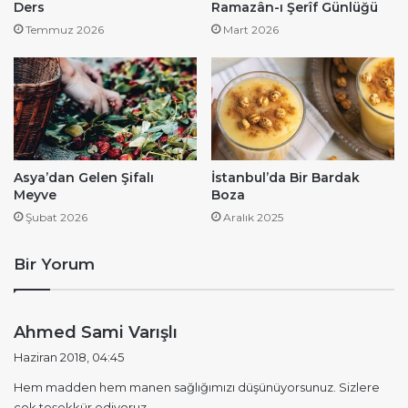
Ders
Ramazân-ı Şerîf Günlüğü
Temmuz 2026
Mart 2026
Asya’dan Gelen Şifalı
İstanbul’da Bir Bardak
Meyve
Boza
Şubat 2026
Aralık 2025
Bir Yorum
d
Ahmed Sami Varışlı
e
Haziran 2018, 04:45
d
Hem madden hem manen sağlığımızı düşünüyorsunuz. Sizlere
i
çok teşekkür ediyoruz.