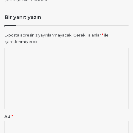
k
i
:
Bir yanıt yazın
E-posta adresiniz yayınlanmayacak.
Gerekli alanlar
*
ile
işaretlenmişlerdir
Y
o
r
u
m
*
Ad
*