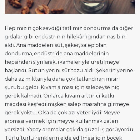
Hepimizin çok sevdiği tatlımız dondurma da diğer
gıdalar gibi endüstrinin hilekârlığından nasibini
aldı. Ana maddeleri süt, şeker, salep olan
dondurma, endüstride ana maddelerinin
hepsinden sıyrılarak, ikameleriyle üretilmeye
başlandı. Sütün yerini süt tozu aldı. Şekerin yerine
daha az miktarıyla daha çok tatlandıran mısır
şurubu geldi. Kıvam alması için salebeyse hiç
gerek kalmadı. Onlarca kıvam arttırıcı katkı
maddesi keşfedilmişken salep masrafına girmeye
gerek yoktu. Olsa da çok azı yeterliydi. Meyve
aroması vermek için meyve kullanmak zaten
yersizdi. Yapay aromalar çok da güzel iş görüyordu.
Türlü türlü renklerin elde edilmesi için böcek