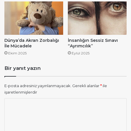
Dünya’da Akran Zorbalığı
İnsanlığın Sessiz Sınavı
İle Mücadele
“Ayrımcılık”
Ekim 2025
Eylül 2025
Bir yanıt yazın
E-posta adresiniz yayınlanmayacak.
Gerekli alanlar
*
ile
işaretlenmişlerdir
Y
o
r
u