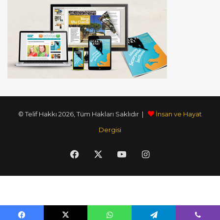
© Telif Hakkı 2026, Tüm Hakları Saklıdır |
İnsan ve Hayat
Dergisi
Facebook
X
YouTube
Instagram