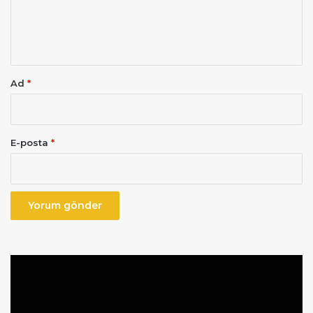
m
*
Ad
*
E-posta
*