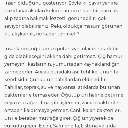
insan olduğunu gösteriyor. Şöyle ki; çayın yanına
hazırlanacak olan kekin hamurundan bir parmak
alıp tadına bakmak lezzetli görünebilir. çok
seviyor olabilirsiniz. Peki, oldukça masum görünen
bu alışkanlık, ne kadar tehlikeli?
İnsanların çoğu, unun potansiyel olarak zararlı bir
gıda olabileceğini aklına dahi getirmez. ‘Çiğ hamur
yemeyin’ ikazlarının, yumurtadan kaynaklandığını
zannederler. Ancak buradaki asıl tehlike, unun ta
kendisidir. Çünkü un, tahıllardan elde edilir.
Tahıllar, toprak, su ve hayvansal atıklarda bulunan
bakterilerle temas eder. Öğütüp un haline getirme
veya unu ağartılma gibi işlemler, zararlı bakterileri
ortadan kaldırmaya yetmez. Canlı kalan bakteriler,
un ile beraber mutfağa girer. Çiğ un yiyerek de
vücuda geçer. E.coli, Salmonella, Listeria ve gıda