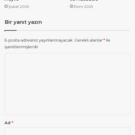
Şubat 2026
Ekim 2025
Bir yanıt yazın
E-posta adresiniz yayınlanmayacak.
Gerekli alanlar
*
ile
işaretlenmişlerdir
Y
o
r
u
m
*
Ad
*