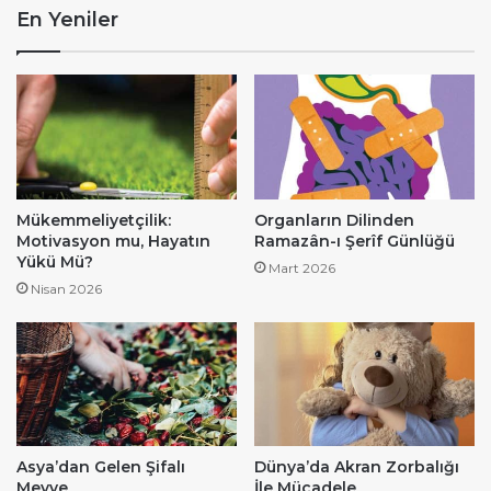
En Yeniler
Mükemmeliyetçilik:
Organların Dilinden
Motivasyon mu, Hayatın
Ramazân-ı Şerîf Günlüğü
Yükü Mü?
Mart 2026
Nisan 2026
Asya’dan Gelen Şifalı
Dünya’da Akran Zorbalığı
Meyve
İle Mücadele