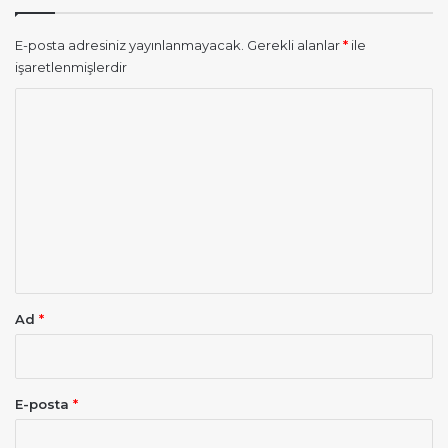
E-posta adresiniz yayınlanmayacak.
Gerekli alanlar
*
ile
işaretlenmişlerdir
Y
o
r
u
m
*
Ad
*
E-posta
*