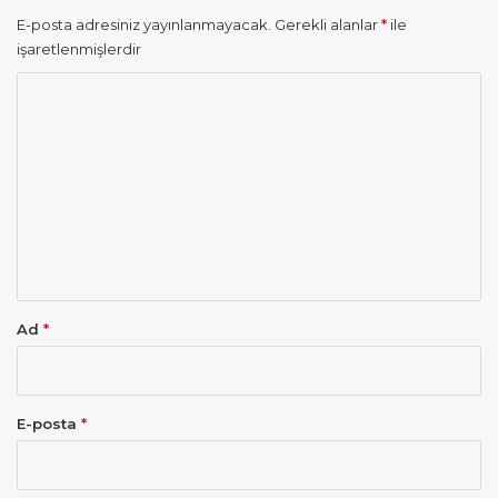
E-posta adresiniz yayınlanmayacak.
Gerekli alanlar
*
ile
işaretlenmişlerdir
Y
o
r
u
m
*
Ad
*
E-posta
*