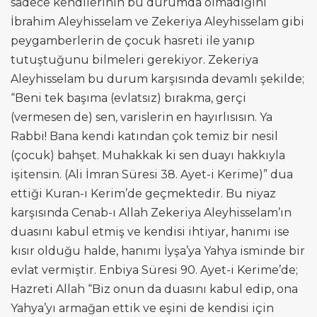
sadece kendilerinin bu durumda olmadığını
İbrahim Aleyhisselam ve Zekeriya Aleyhisselam gibi
peygamberlerin de çocuk hasreti ile yanıp
tutuştuğunu bilmeleri gerekiyor. Zekeriya
Aleyhisselam bu durum karşısında devamlı şekilde;
“Beni tek başıma (evlatsız) bırakma, gerçi
(vermesen de) sen, varislerin en hayırlısısın. Ya
Rabbi! Bana kendi katından çok temiz bir nesil
(çocuk) bahşet. Muhakkak ki sen duayı hakkıyla
işitensin. (Ali İmran Süresi 38. Ayet-i Kerime)” dua
ettiği Kuran-ı Kerim’de geçmektedir. Bu niyaz
karşısında Cenab-ı Allah Zekeriya Aleyhisselam’ın
duasını kabul etmiş ve kendisi ihtiyar, hanımı ise
kısır olduğu halde, hanımı İyşa’ya Yahya isminde bir
evlat vermiştir. Enbiya Süresi 90. Ayet-i Kerime’de;
Hazreti Allah “Biz onun da duasını kabul edip, ona
Yahya’yı armağan ettik ve eşini de kendisi için