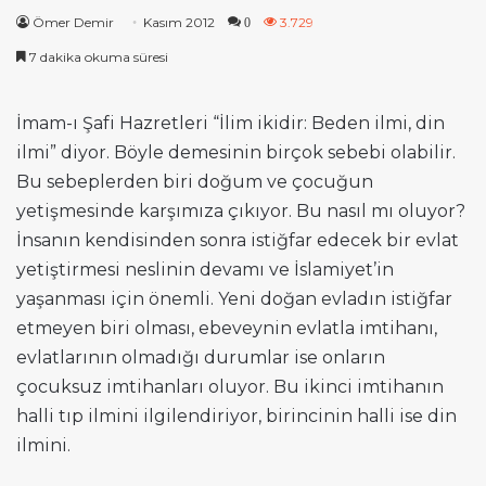
Ömer Demir
Kasım 2012
3.729
0
7 dakika okuma süresi
İmam-ı Şafi Hazretleri “İlim ikidir: Beden ilmi, din
ilmi” diyor. Böyle demesinin birçok sebebi olabilir.
Bu sebeplerden biri doğum ve çocuğun
yetişmesinde karşımıza çıkıyor. Bu nasıl mı oluyor?
İnsanın kendisinden sonra istiğfar edecek bir evlat
yetiştirmesi neslinin devamı ve İslamiyet’in
yaşanması için önemli. Yeni doğan evladın istiğfar
etmeyen biri olması, ebeveynin evlatla imtihanı,
evlatlarının olmadığı durumlar ise onların
çocuksuz imtihanları oluyor. Bu ikinci imtihanın
halli tıp ilmini ilgilendiriyor, birincinin halli ise din
ilmini.