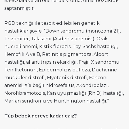
85-90’lara varan oranlarda kromozomal bozukluk
saptanmıştır.
PGD tekniği ile tespit edilebilen genetik
hastalıklar şöyle: “Down sendromu (monozomi 21),
Trizomiler, Talasemi (Akdeniz anemisi), Orak
hücreli anemi, Kistik fibrozis, Tay-Sachs hastalığı,
Hemofili A ve B, Retinitis pigmentoza, Alport
hastalığı, al antitripsin eksikliği, Frajil X sendromu,
Fenilketonuri, Epidermolizis bülloza, Duchenne
musküler distrofi, Myotonik distrofi, Fanconi
anemisi, X’e bağlı hidrosefalus, Akondroplazi,
Nörofibramotozis, Kan uyuşmazlığı (Rh D) hastalığı,
Marfan sendromu ve Hunthington hastalığı.”
Tüp bebek nereye kadar caiz?