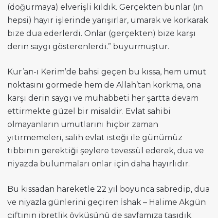
(doğurmaya) elverişli kıldık. Gerçekten bunlar (ın
hepsi) hayır işlerinde yarışırlar, umarak ve korkarak
bize dua ederlerdi. Onlar (gerçekten) bize karşı
derin saygı gösterenlerdi.” buyurmuştur.
Kur’an-ı Kerim’de bahsi geçen bu kıssa, hem umut
noktasını görmede hem de Allah’tan korkma, ona
karşı derin saygı ve muhabbeti her şartta devam
ettirmekte güzel bir misaldir. Evlat sahibi
olmayanların umutlarını hiçbir zaman
yitirmemeleri, salih evlat isteği ile günümüz
tıbbının gerektiği şeylere tevessül ederek, dua ve
niyazda bulunmaları onlar için daha hayırlıdır.
Bu kıssadan hareketle 22 yıl boyunca sabredip, dua
ve niyazla günlerini geçiren İshak – Halime Akgün
çiftinin ibretlik öyküsünü de sayfamıza taşıdık.