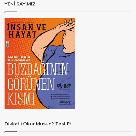
YENİ SAYIMIZ
Dikkatli Okur Musun? Test Et