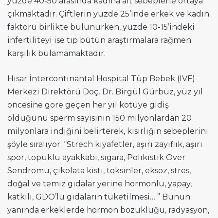
yüzde 40-50 arasında kadına ait sebeplerle ortaya
çıkmaktadır. Çiftlerin yüzde 25’inde erkek ve kadın
faktörü birlikte bulunurken, yüzde 10-15’indeki
infertiliteyi ise tıp bütün araştırmalara rağmen
karşılık bulamamaktadır.
Hisar İntercontinantal Hospital Tüp Bebek (IVF)
Merkezi Direktörü Doç. Dr. Birgül Gürbüz, yüz yıl
öncesine göre geçen her yıl kötüye gidiş
olduğunu sperm sayısının 150 milyonlardan 20
milyonlara indiğini belirterek, kısırlığın sebeplerini
şöyle sıralıyor: “Strech kıyafetler, aşırı zayıflık, aşırı
spor, topuklu ayakkabı, sigara, Polikistik Over
Sendromu, çikolata kisti, toksinler, eksoz, stres,
doğal ve temiz gıdalar yerine hormonlu, yapay,
katkılı, GDO’lu gıdaların tüketilmesi… ” Bunun
yanında erkeklerde hormon bozukluğu, radyasyon,