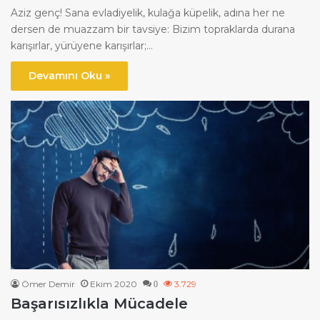
Aziz genç! Sana evladiyelik, kulağa küpelik, adına her ne
dersen de muazzam bir tavsiye: Bizim topraklarda durana
karışırlar, yürüyene karışırlar;…
Devamını Oku »
Ömer Demir
Ekim 2020
3.729
0
Başarısızlıkla Mücadele