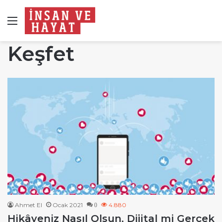
Menü
Keşfet
Ahmet El
Ocak 2021
4.880
0
Hikâyeniz Nasıl Olsun, Dijital mi Gerçek