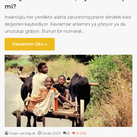
mi?
İnsanoğlu her yenilikte adeta zaruretmişçesine elindeki bazı
değerleri kaybediyor. Kavramlar anlamını ya yitiriyor ya da
unutulup gidiyor. Bunun bir numaralı…
Devamını Oku »
İnsan ve Hayat
Ocak 2021
3.092
0