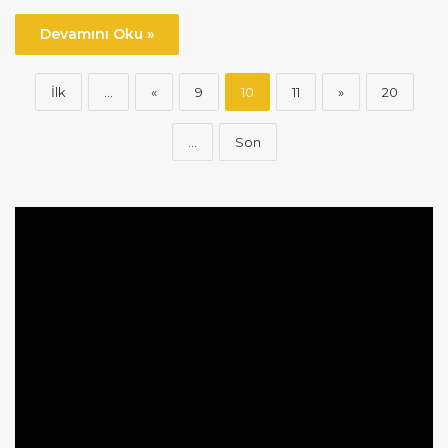
Devamını Oku »
İlk
...
«
9
10
11
»
20
...
Son